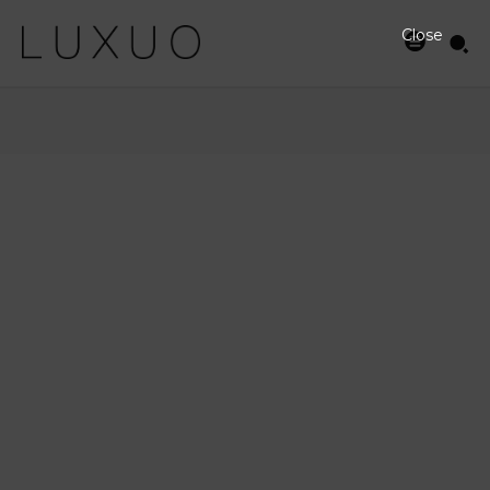
Close