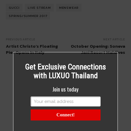
GUCCI
LIVE STREAM
MENSWEAR
SPRING/SUMMER 2017
PREVIOUS ARTICLE
NEXT ARTICLE
Artist Christo’s Floating
October Opening: Soneva
Pier Opens In Italy
Jani Resort Maldives
Get Exclusive Connections
with LUXUO Thailand
Join us today
Connect!