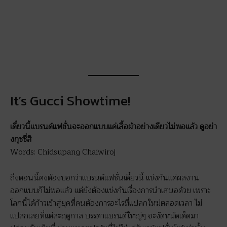
It’s Gucci Showtime!
เดี๋ยวนี้แบรนด์แฟชั่นจะออกแบบแค่เสื้อผ้าอย่างเดียวไม่พอแล้ว ดูอย่า
งกุชชี่สิ
Words: Chidsupang Chaiwiroj
ถึงตอนนี้คงต้องบอกว่าแบรนด์แฟชั่นเดี๋ยวนี้ แข่งกันแค่ผลงาน
ออกแบบก็ไม่พอแล้ว แต่ยังต้องแข่งกันเรื่องการนำเสนอด้วย เพราะ
โลกนี้ได้ก้าวเข้าสู่ยุคที่คนต้องการอะไรที่แปลกใหม่ตลอดเวลา ไม่
แปลกเลยที่แต่ละฤดูกาล บรรดาแบรนด์ใหญ่ๆ จะงัดหมัดเด็ดมา