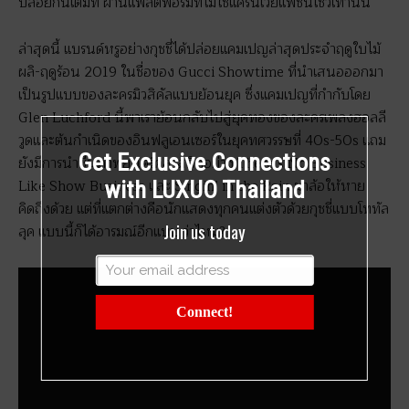
ปล่อยกันเต็มที่ ผ่านแพลตฟอร์มที่ไม่ใช่แค่รันเวย์แฟชั่นโชว์เท่านั้น
ล่าสุดนี้ แบรนด์หรูอย่างกุชชี่ได้ปล่อยแคมเปญล่าสุดประจำฤดูใบไม้
ผลิ-ฤดูร้อน 2019 ในชื่อของ Gucci Showtime ที่นำเสนอออกมา
เป็นรูปแบบของละครมิวสิคัลแบบย้อนยุค ซึ่งแคมเปญที่กำกับโดย
Glen Luchford นี้พาเราย้อนกลับไปสู่ยุคทองของละครเพลงฮอลลี
วูดและต้นกำเนิดของอินฟลูเอนเซอร์ในยุคทศวรรษที่ 40s-50s แถม
Get Exclusive Connections
ยังมีการนำซีนภาพยนตร์คลาสสิกอย่าง There’s No Business
Like Show Business และ Singin’ in the Rain มาล้อให้หาย
with LUXUO Thailand
คิดถึงด้วย แต่ที่แตกต่างคือนักแสดงทุกคนแต่งตัวด้วยกุชชี่แบบโททัล
Join us today
ลุค แบบนี้ก็ได้อารมณ์อีกแบบ ว่าไหม?
Connect!