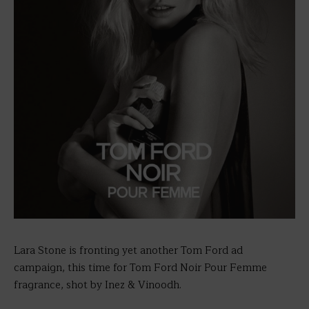
Lara Stone is fronting yet another Tom Ford ad
campaign, this time for Tom Ford Noir Pour Femme
fragrance, shot by Inez & Vinoodh.