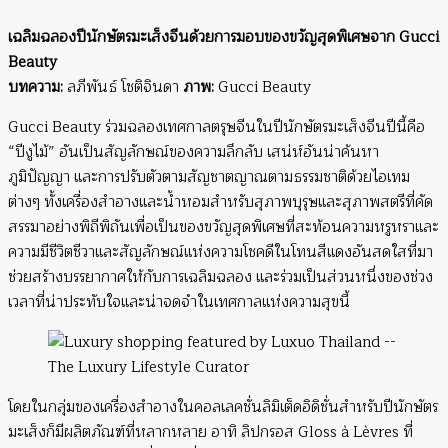
เฉลิมฉลองปีนักษัตรมะเส็งจีนด้วยการมอบของขวัญสุดพิเศษจาก Gucci
Beauty
บทความ:
ลภีพันธ์ โชติจินดา
ภาพ:
Gucci Beauty
Gucci Beauty ร่วมฉลองเทศกาลตรุษจีนในปีนักษัตรมะเส็งจีนปีนี้คือ
“ปีงูไม้” อันเป็นสัญลักษณ์ของความลึกลับ เสน่ห์อันน่าค้นหา
ภูมิปัญญา และการปรับตัวตามสัญชาตญาณตามธรรมชาติด้วยไอเทม
ต่างๆ ทั้งเครื่องสำอางและน้ำหอมสำหรับสุภาพบุรุษและสุภาพสตรีที่คัด
สรรมาอย่างพิถีพิถันเพื่อเป็นของขวัญสุดพิเศษที่สะท้อนความหรูหราและ
ความมีชีวิตชีวาและสัญลักษณ์แห่งความโชคดีในโทนสีแดงอันสดใสที่มา
ช่วยสร้างบรรยากาศให้กับการเฉลิมฉลอง และร่วมเป็นส่วนหนึ่งของช่วง
เวลาที่น่าประทับใจและน่าจดจำในเทศกาลแห่งความสุขนี้
โดยในกลุ่มของเครื่องสำอางในคอลเลคชั่นลิมิเต็ดอิดิชั่นสำหรับปีนักษัตร
มะเส็งก็มีผลิตภัณฑ์ที่หลากหลาย อาทิ ลิปกรอส Gloss à Lèvres ที่