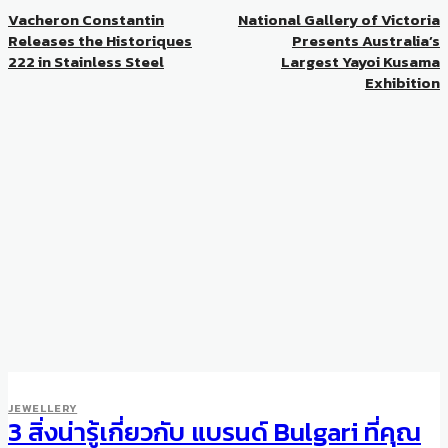
Vacheron Constantin
National Gallery of Victoria
Releases the Historiques
Presents Australia’s
222 in Stainless Steel
Largest Yayoi Kusama
Exhibition
JEWELLERY
3 สิ่งน่ารู้เกี่ยวกับ แบรนด์ Bulgari ที่คุณ