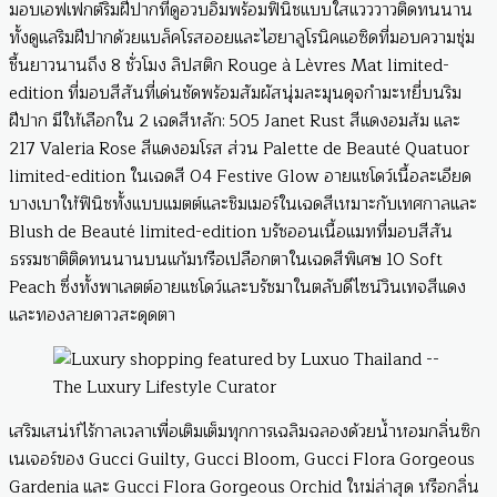
มอบเอฟเฟกต์ริมฝีปากที่ดูอวบอิ่มพร้อมฟินิชแบบใสแวววาวติดทนนาน
ทั้งดูแลริมฝีปากด้วยแบล็คโรสออยและไฮยาลูโรนิคแอซิดที่มอบความชุ่ม
ชื้นยาวนานถึง 8 ชั่วโมง ลิปสติก Rouge à Lèvres Mat limited-
edition ที่มอบสีสันที่เด่นชัดพร้อมสัมผัสนุ่มละมุนดุจกำมะหยี่บนริม
ฝีปาก มีให้เลือกใน 2 เฉดสีหลัก: 505 Janet Rust สีแดงอมส้ม และ
217 Valeria Rose สีแดงอมโรส ส่วน Palette de Beauté Quatuor
limited-edition ในเฉดสี 04 Festive Glow อายแชโดว์เนื้อละเอียด
บางเบาให้ฟินิชทั้งแบบแมตต์และชิมเมอร์ในเฉดสีเหมาะกับเทศกาลและ
Blush de Beauté limited-edition บรัชออนเนื้อแมทที่มอบสีสัน
ธรรมชาติติดทนนานบนแก้มหรือเปลือกตาในเฉดสีพิเศษ 10 Soft
Peach ซึ่งทั้งพาเลตต์อายแชโดว์และบรัชมาในตลับดีไซน์วินเทจสีแดง
และทองลายดาวสะดุดตา
เสริมเสน่ห์ไร้กาลเวลาเพื่อเติมเต็มทุกการเฉลิมฉลองด้วยน้ำหอมกลิ่นซิก
เนเจอร์ของ Gucci Guilty, Gucci Bloom, Gucci Flora Gorgeous
Gardenia และ Gucci Flora Gorgeous Orchid ใหม่ล่าสุด หรือกลิ่น