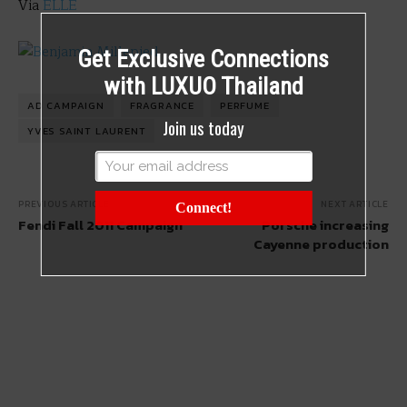
Via
ELLE
Get Exclusive Connections
with LUXUO Thailand
AD CAMPAIGN
FRAGRANCE
PERFUME
Join us today
YVES SAINT LAURENT
PREVIOUS ARTICLE
NEXT ARTICLE
Connect!
Fendi Fall 2011 Campaign
Porsche increasing
Cayenne production