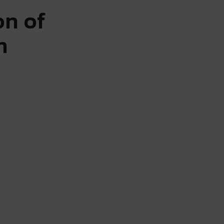
on of
n