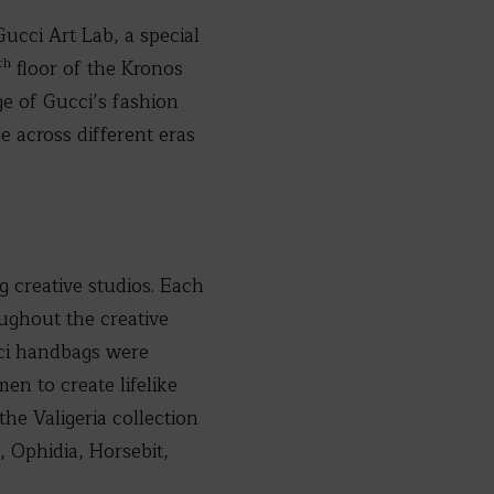
Gucci Art Lab, a special
th
floor of the Kronos
ge of Gucci’s fashion
 across different eras
 creative studios. Each
oughout the creative
cci handbags were
en to create lifelike
he Valigeria collection
, Ophidia, Horsebit,