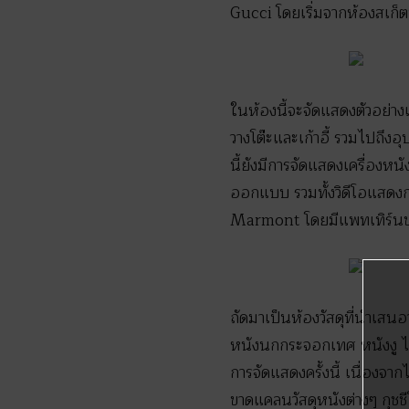
Gucci โดยเริ่มจากห้องสเก็ต
ในห้องนี้จะจัดแสดงตัวอย่า
วางโต๊ะและเก้าอี้ รวมไปถึ
นี้ยังมีการจัดแสดงเครื่องห
ออกแบบ รวมทั้งวิดีโอแสดง
Marmont โดยมีแพทเทิร์นข
ถัดมาเป็นห้องวัสดุที่นำเสน
หนังนกกระจอกเทศ หนังงู ไปจน
การจัดแสดงครั้งนี้ เนื่องจาก
ขาดแคลนวัสดุหนังต่างๆ กุชชี