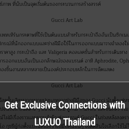
ช์ภาพ ที่นับเป็นจุดเริ่มต้นของกระบวนการสร้างสรรค์
งแพทเทิร์นกระดาษที่ใช้เป็นต้นแบบสำหรับกระเป๋าถืออันเป็นซิกเ
งอุปกรณ์ที่นักออกแบบและช่างฝีมือใช้ในการออกแบบมาวางจำลองใ
นังราคาสูง กระเป๋าถือ และ Valigeria คอลเลคชั่นสำหรับการเดินทา
การออกแบบอันเป็นเอกลักษณ์ของแบรนด์ อาทิ Aphrodite, Ophi
องชิ้นงานหลากหลายเป็นองค์ประกอบหลักในการจัดแสดง
อวัสดุชั้นเลิศหลากหลายประเภทจากช่างฝีมือของ Gucci นับตั้งแต่หน
Get Exclusive Connections with
ถึงผ้าชนิดต่าง ๆ อย่างผ้าไหม ลูกไม้ กำมะหยี่ และขนสัตว์ รวมถึง
ไม้ไผ่มีเรื่องราวและความสำคัญต่อแบรนด์ Gucci ในช่วงหลังสงครามโลก
LUXUO Thailand
โอ กุชชีผู้ก่อตั้งแบรนด์และช่างฝีมือคนอื่นๆ จึงตัดสินใจเลือกใช้ไ