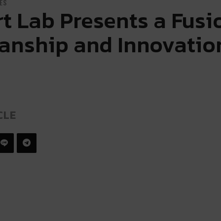
ES
t Lab Presents a Fusi
anship and Innovatio
CLE