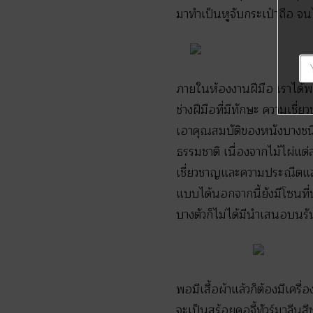
มาทำเป็นหูจับกระเป๋าถือ จน
ภายในห้องงานฝีมือ เราได้พบ
ช่างฝีมือที่มีทักษะ ความเชี
เอาคุณสมบัติของหนังบางชนิดอ
ธรรมชาติ เนื่องจากไม้ไผ่
เชี่ยวชาญและความประณีตแล้
แบบได้นอกจากนี้ยังมีโซนที
บางตัวก็ไม่ได้มีนำเสนอบนรัน
พอมีเสื้อผ้าแล้วก็ต้องมีเครื
จะเป็นสร้อยคอจี้ทัวร์มาลีนส