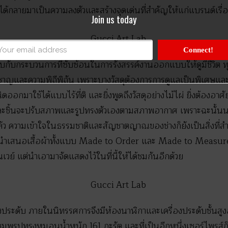
ได้กลายมาเป็นความลงตัวและสร้างจุดเด่นที่สำคัญให้แก่แบรนด์เรื่
Join us today
Connect!
กับกระบวนการที่ซับซ้อนในการรังสรรค์งานออกแบบให้ดูมีชีวิต ทุกช
่ยวชาญและความพิถีพิถัน เพราะบางวัสดุต้องการการดูแลเป็นพิเศษแล
อกมาใช้ได้แบบไร้ที่ติ และยิ่งพูดถึงวัสดุอย่างไม้ไผ่ ยิ่งต้องอา
แต่ละชิ้นจะปรับสภาพและรูปทรงตัวเองตามสภาพอากาศ เพราะฉะนั้
ว ความเข้าใจในธรรมชาติและสัญชาตญาณของช่างก็ยังเป็นสิ่งที่สำ
่นำเสนอเสื้อผ้าทั้งแบบ Made to Order และ Made to Measure ขอ
เวย์ แต่นำเอามาจัดแสดงไว้ในที่นี้ให้ได้ชมกันอีกด้วย
่องประดับ ภายในนิทรรศการจึงมีห้องนาฬิกาและเครื่องประดับชั้นสูงอย
ีชมพูรูปทรงหมอนน้ำหนัก 161 กะรัต และที่เป็นอีกหนึ่งเซอร์ไพรส์ก