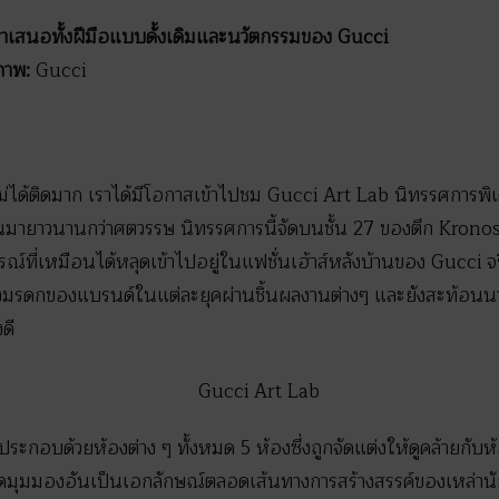
่นำเสนอทั้งฝีมือแบบดั้งเดิมและนวัตกรรมของ
Gucci
าพ
:
Gucci
ถไม่ได้ติดมาก เราได้มีโอกาสเข้าไปชม Gucci Art Lab นิทรรศการพิเ
เป็นมายาวนานกว่าศตวรรษ นิทรรศการนี้จัดบนชั้น 27 ของตึก Kro
ณ์ที่เหมือนได้หลุดเข้าไปอยู่ในแฟชั่นเฮ้าส์หลังบ้านของ Gucci จร
ลงมรดกของแบรนด์ในแต่ละยุคผ่านชิ้นผลงานต่างๆ และยังสะท้อนน
ดี
ะกอบด้วยห้องต่าง ๆ ทั้งหมด 5 ห้องซึ่งถูกจัดแต่งให้ดูคล้ายกับห้อ
ดมุมมองอันเป็นเอกลักษณ์ตลอดเส้นทางการสร้างสรรค์ของเหล่า