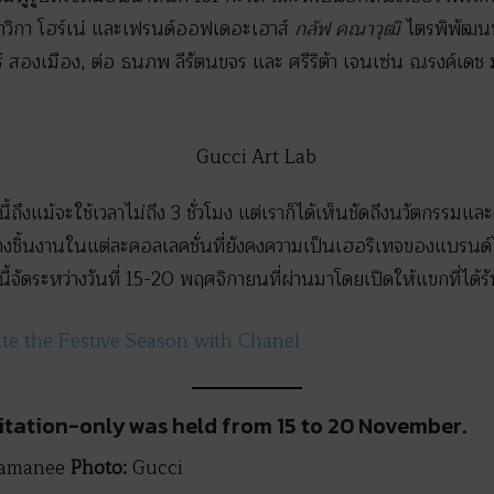
วิกา โฮร์เน่ และเฟรนด์ออฟเดอะเฮาส์
กลัฟ
คณาวุฒิ
ไตรพิพัฒน
ร์ สองเมือง, ต่อ ธนภพ ลีรัตนขจร และ ศรีริต้า เจนเซ่น ณรงค์เดช ม
้ถึงแม้จะใช้เวลาไม่ถึง 3 ชั่วโมง แต่เราก็ได้เห็นชัดถึงนวัตกรรมแล
างชิ้นงานในแต่ละคอลเลคชั่นที่ยังคงความเป็นเฮอริเทจของแบรนด์ไ
จัดระหว่างวันที่ 15-20 พฤศจิกายนที่ผ่านมาโดยเปิดให้แขกที่ได้รับ
te the Festive Season with Chanel
vitation-only was held from 15 to 20 November.
yamanee
Photo:
Gucci