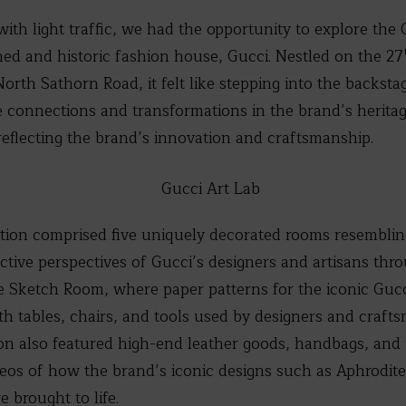
ith light traffic, we had the opportunity to explore the 
ed and historic fashion house, Gucci. Nestled on the 27
North Sathorn Road, it felt like stepping into the backsta
connections and transformations in the brand’s heritage
eflecting the brand’s innovation and craftsmanship.
tion comprised five uniquely decorated rooms resembling
ctive perspectives of Gucci’s designers and artisans thr
the Sketch Room, where paper patterns for the iconic Gu
 tables, chairs, and tools used by designers and craftsm
ion also featured high-end leather goods, handbags, and t
ideos of how the brand’s iconic designs such as Aphrodite
 brought to life.