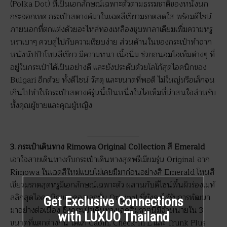
(Polka Dot) ที่เป็นเอกลักษณ์เฉพาะตัวตามธรรมชาติของหนังนก
กระจอกเทศ กระเป๋าสตางค์มาในเฉดสีเขียวมรกตสดใส พร้อมดีไซน์
ภายนอกที่ตกแต่งด้วยอะไหล่ทองเหลืองชุบพาลาเดียมเพิ่มความหรู
หราเบาๆ ควบคู่ไปกับความเรียบง่าย ส่วนด้านในของกระเป๋าทำจาก
หนังนัปป้าโทนสีเขียว มีความหนา เนื้อนิ่ม ช่วยถนอมไอเท็มต่างๆ ที่
อยู่ในกระเป๋าได้เป็นอย่างดี และยังประดับด้วยโลโก้สุดไอคนิกของ
Bulgari อีกด้วย ทั้งดีไซน์ วัสดุ และขนาดที่พอดี ไม่ใหญ่หรือเล็กจน
เกินไปทำให้กระเป๋าสตางค์รุ่นนี้เป็นหนึ่งในไอเท็มที่น่าสนใจสำหรับ
ทั้งคุณผู้ชายและคุณผู้หญิง
3. กระเป๋าเดินทาง Rimowa Original Collection สี Emerald
เอาใจสายเดินทางกับกระเป๋าเดินทางสุดพรีเมียมรุ่น Original จาก
Rimowa ในเฉดสีใหม่แบบไม่เคยมีมาก่อนอย่างสี Emerald โทนสี
เขียวมรกตสุดหรูมีเอกลักษณ์เฉพาะตัว ผสานกับดีไซน์พื้นผิวร่องเมทั
ลลิกสุดไอคอนิกของคอลเลกชั่น Original ที่ยังคงได้รับการพัฒนา
Get Exclusive Connections
มาอย่างต่อเนื่อง ซึ่งกระเป๋าเดินทางเฉดสีมรกตนี้มีจำหน่ายใน 3
with LUXUO Thailand
ขนาดที่แตกต่างกัน ได้แก่ Cabin, Check-In L และ Trunk Plus