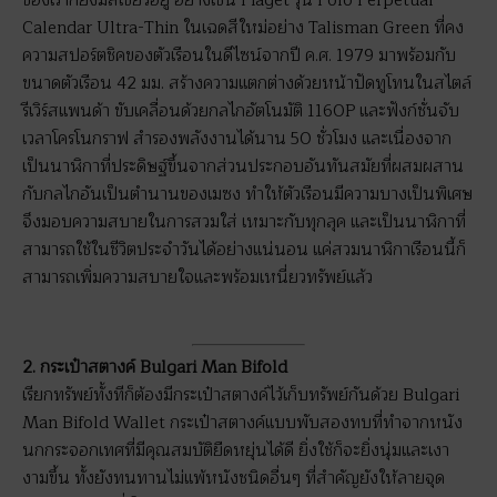
ของเราก็ยังมีสีเขียวอยู่ อย่างเช่น Piaget รุ่น Polo Perpetual
Calendar Ultra-Thin ในเฉดสีใหม่อย่าง Talisman Green ที่คง
ความสปอร์ตชิคของตัวเรือนในดีไซน์จากปี ค.ศ. 1979 มาพร้อมกับ
ขนาดตัวเรือน 42 มม. สร้างความแตกต่างด้วยหน้าปัดทูโทนในสไตล์
รีเวิร์สแพนด้า ขับเคลื่อนด้วยกลไกอัตโนมัติ 1160P และฟังก์ชั่นจับ
เวลาโครโนกราฟ สำรองพลังงานได้นาน 50 ชั่วโมง และเนื่องจาก
เป็นนาฬิกาที่ประดิษฐ์ขึ้นจากส่วนประกอบอันทันสมัยที่ผสมผสาน
กับกลไกอันเป็นตำนานของเมซง ทำให้ตัวเรือนมีความบางเป็นพิเศษ
จึงมอบความสบายในการสวมใส่ เหมาะกับทุกลุค และเป็นนาฬิกาที่
สามารถใช้ในชีวิตประจำวันได้อย่างแน่นอน แค่สวมนาฬิกาเรือนนี้ก็
สามารถเพิ่มความสบายใจและพร้อมเหนี่ยวทรัพย์แล้ว
2. กระเป๋าสตางค์ Bulgari Man Bifold
เรียกทรัพย์ทั้งทีก็ต้องมีกระเป๋าสตางค์ไว้เก็บทรัพย์กันด้วย Bulgari
Man Bifold Wallet กระเป๋าสตางค์แบบพับสองทบที่ทำจากหนัง
นกกระจอกเทศที่มีคุณสมบัติยืดหยุ่นได้ดี ยิ่งใช้ก็จะยิ่งนุ่มและเงา
งามขึ้น ทั้งยังทนทานไม่แพ้หนังชนิดอื่นๆ ที่สำคัญยังให้ลายจุด