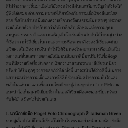
ที่ไม่ว่าจะกล่าวขึ้นมาเมื่อไรก็ยังคงสร้างสีสันและเรียกขวัญกำลังใจให้
ผู้ฟังได้เสมอ ด้วยความหมายที่เกี่ยวข้องกับความเชื่อเรื่องสีและโชค
ลาภ ซึ่งเป็นส่วนหนึ่งของความเชื่อทางวัฒนธรรมในหลายๆ ประเทศ
รวมถึงไทยด้วย บ้างก็บอกว่าสีเขียวคือสัญลักษณ์แห่งความอุดม
สมบูรณ์ ธรรมชาติ และการเจริญเติบโตเช่นเดียวกับต้นไม้ใบหญ้า บ้าง
ก็เชื่อว่าการใช้สีเขียวในการแต่งกายหรือพกพาสิ่งของสีเขียวจะช่วย
เสริมดวงในเรื่องการเงิน ทำให้ให้เงินทองไหลมาเทมา หรือแม้แต่ใน
วงการแฟชั่นและการตลาดยังนิยมหยิบยกวลีนี้มาปรับใช้เพื่อดึงดูด
คนที่มีความเชื่อเรื่องโชคลาภ เรียกว่าเราสามารถพบ ‘สีเขียวเหนี่ยว
ทรัพย์’ ได้ในทุกๆ วงการเลยก็ว่าได้ ทั้งนี้ เราจะเห็นได้ว่าวลีนี้เป็นการ
ผสานระหว่างความเชื่อและการใช้สีที่ช่วยเสริมสร้างความมั่นใจและ
พลังในแง่บวก และเพื่อความโชคดีของผู้อ่านทุกท่าน Lux Picks ขอ
แนะนำไอเท็มสุดพรีเมียมที่มาในเฉดสีเขียวเผื่อจะพอเหนี่ยวทรัพย์
กันได้บ้าง มีอะไรไปชมกันเลย
1. นาฬิกาข้อมือ Piaget Polo Chronograph สี Talisman Green
หากตู้เสื้อผ้าไม่มีโทนสีเขียวก็ไม่เป็นไร เพราะอย่างน้อยนาฬิกาข้อมือ