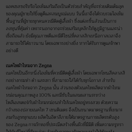
แอคเซสซอรีหรือไอเท็มเสริมถือเป็นตัวช่วยสำคัญที่จะช่วยเติมเต็มลุค
ของคุณผู้ชายให้ยิ่งดูดีและสมบูรณ์แบบ วันนี้เราจึงได้รวบรวมไอเท็ม
พื้นฐานที่ผู้ชายทุกคนควรมีติดตู้เสื้อผ้า ซึ่งแต่ละชิ้นล้วนเป็นการ
ลงทุนที่คุ้มค่า เพราะนอกจากจะช่วยเสริมบุคลิกให้ดูภูมิฐานและน่า
เชื่อถือแล้ว ยังมีคุณภาพดีและมีดีไซน์ที่คลาสสิกเหนือกาลเวลาจึง
สามารถใช้ได้ยาวนาน โดยเฉพาะอย่างยิ่ง หากได้รับการดูแลรักษา
อย่างดี
เนคไทผ้าไหมจาก Zegna
เนคไทเป็นอีกหนึ่งไอเท็มที่ควรมีติดตู้เสื้อผ้า โดยเฉพาะโทนสีคลาสสิ
กอย่างกรมท่า ดำ และเทา ที่สามารถใส่ได้กับทุกโอกาส สำหรับ
เนคไทผ้าไหมจาก Zegna นั้น ส่วนของตัวเนคไทผลิตจากผ้าไหม
หม่อนคุณภาพสูง 100% และมีซับในผสมผสานระหว่าง
โพลีเอสเตอร์กับผ้าไหมหม่อนทำให้เนคไทอยู่ทรงสวย ด้วยความ
กว้างของปลายเนคไท 7 เซนติเมตร จึงเป็นขนาดมาตรฐานที่เหมาะ
สมกับสูททุกแบบ ผลิตในอิตาลีภายใต้มาตรฐานการผลิตระดับสูง
ของ Zegna การถักทอที่ประณีตสร้างพื้นผิวที่มีมิติ เพิ่มความหรูหรา