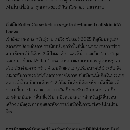
ให้กับดีไซน์ที่เรียบง่าย สำหรับการดูแลรักษาแนะนำให้ซักแห้ง
เท่านั้น เพื่อรักษาคุณภาพของผ้าไหมให้สวยงามยาวนาน
เข็มขัด Roller Curve belt in vegetable-tanned calfskin จาก
Loewe
เข็มขัดจากคอลเลกชันผู้ชาย สปริง-ซัมเมอร์ 2025 ที่ดูเรียบหรูและ
คลาสสิก โดดเด่นด้วยการใช้หนังลูกวัวชั้นดีที่ผ่านกระบวนการฟอก
แบบพิเศษ มีให้เลือก 2 สี ได้แก่ สีดำ และสีน้ำตาลเข้ม Dark Cigar
ตัดกับหัวเข็มขัด Roller Curve สีพัลลาเดียมวินเทจที่ดูเรียบหรูและ
ทันสมัย ด้วยความกว้าง 4 เซนติเมตร และรูปรับขนาดได้ 5 ระดับ จึง
เหมาะกับการสวมใส่ได้หลากหลายโอกาส เข็มขัดรุ่นนี้ผลิตในประเทศ
สเปน มีน้ำหนักเบาเพียง 0.2 กิโลกรัม สิ่งที่พิเศษคือหนังที่ใช้จะมี
การเปลี่ยนแปลงตามกาลเวลา เกิดเป็นพาทินาที่สวยงามและเป็น
เอกลักษณ์เฉพาะชิ้น ยิ่งใช้นานยิ่งสวย เหมาะสำหรับผู้ที่ชื่นชอบ
เครื่องหนังคุณภาพสูงและต้องการเข็มขัดที่มีความพิเศษไม่เหมือน
ใคร
กระเป๋าสตางค์ Grained Leather Compact Billfold จาก Paul