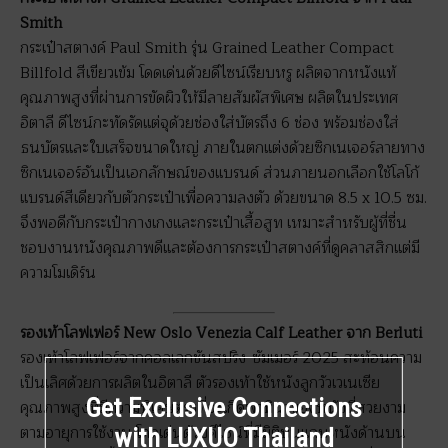
Smith
กระเป๋าสตางค์ Paul Smith รุ่น Grained Leather Compact
Billfold สีเขียวเข้ม โดดเด่นด้วยดีไซน์เรียบหรู ผลิตจากหนังแท้
คุณภาพสูงที่ผ่านการขัดผิวให้มีลายสัมผัสพิเศษ ผลิตในประเทศ
อิตาลี ดีไซน์กะทัดรัดแต่จุด้วยช่องใส่บัตรถึง 6 ช่อง พร้อมช่องใส่
ธนบัตรและใบเสร็จขนาดใหญ่ ภายในตกแต่งด้วยซิกเนเจอร์ลายทาง
ซิกเนเจอร์อันเป็นเอกลักษณ์ของแบรนด์ ส่วนภายนอกเลือกใช้โลโก้
แบรนด์สีเดียวกับตัวกระเป๋าเพื่อความลงตัว ด้วยขนาด 8.5 x 10.5 ซม.
จึงพอดีกับกระเป๋ากางเกงและกระเป๋าเสื้อสูท เหมาะสำหรับผู้ที่ชื่น
ชอบงานหนังคุณภาพดีและต้องการกระเป๋าสตางค์ที่ดูคลาสสิกแต่มี
ความโมเดิร์น
รองเท้าโลฟเฟอร์ New Oslo Venezia Calf Leather จาก Berluti
รองเท้าโลฟเฟอร์จากคอลเลกชันสปริง-ซัมเมอร์ 2025 สะท้อนความ
เป็นเลิศด้วยการผลิตในอิตาลี ตัวรองเท้าใช้หนังลูกวัวเวเนเซีย
Get Exclusive Connections
คุณภาพสูงที่มีความพิเศษตรงที่จะเกิดพาทินาของหนังที่สวยงาม
ตามอายุการใช้งาน โดดเด่นด้วยดีไซน์ที่มีมิติบนแถบหนังด้านบน
with LUXUO Thailand