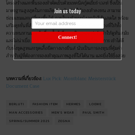
โครงสร้างและพื้นรองเท้าตัดเย็บด้วยเทคนิคกู้ดเยียร์-เวลท์ ซึ่งเป็น
Join us today
มาตรฐานสูงสุดในการผลิตรองเท้า ช่วยให้รองเท้าคงทน สามารถ
ซ่อมแซมและเปลี่ยนพื้นได้ ภายในบุด้วยหนังลูกวัวสีสันสดใส พร้อม
เสริมคุชชั่นที่ส้นเพื่อความนุ่มสบาย พื้นรองเท้ามีดอกยางที่ให้ทั้ง
ความทนทานและกันลื่น ทั้งยังมีการเสริมแพลตฟอร์มทำให้ดูทันสมัย
Connect!
และไม่น่าเบื่อ สามารถใส่ได้ทั้งแบบทางการและกึ่งทางการ เข้าได้ดี
กับทั้งชุดสูทและชุดเสื้อยืดกางเกงยีนส์ นับเป็นการลงทุนที่คุ้มค่า
สำหรับผู้ที่ต้องการรองเท้าคุณภาพสูงที่ใส่ได้นาน และยิ่งใช้ยิ่งสวย
บทความที่เกี่ยวข้อง:
Lux Pick: Montblanc Meisterstück
Document Case
BERLUTI
FASHION ITEM
HERMES
LOEWE
MAN ACCESSORIES
MEN’S WEAR
PAUL SMITH
SPRING/SUMMER 2025
ZEGNA