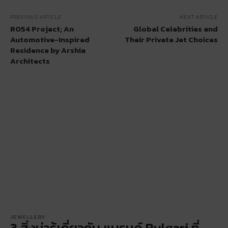
PREVIOUS ARTICLE
NEXT ARTICLE
RO54 Project; An
Global Celebrities and
Automotive-Inspired
Their Private Jet Choices
Residence by Arshia
Architects
JEWELLERY
3 สิ่งน่ารู้เกี่ยวกับ แบรนด์ Bulgari ที่