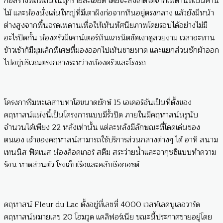
ก่อสร้างพิถีพิถันในทุกรายละเอียด โดยจะสังเกตได้จากเพดานที่เป็นคาน
ไม้ และห้องนั่งเล่นใหญ่ที่มีเตาผิงก่อจากหินอยู่ตรงกลาง แล้วยังมีหน้า
ต่างสูงจากพื้นจรดเพดานเพื่อให้เห็นทัศนียภาพโดยรอบได้อย่างไม่มี
อะไรปิดกั้น ห้องครัวมีเคาน์เตอร์หินแกรนิตขัดเงาดูสวยงาม เวลาจะทาน
ข้าวเช้าก็มีมุมเล็กพิเศษที่มองออกไปเห็นชายหาด และแยกส่วนซักผ้าออก
ไปอยู่บริเวณตรงกลางระหว่างห้องครัวและโรงรถ
โครงการริมทะเลสาบทาโฮขนาดยักษ์ 15 เอเคอร์อันเป็นที่ตั้งของ
คฤหาสน์แห่งนี้เป็นโครงการแบบมีรั้วปิด ภายในมีคฤหาสน์หรูนับ
จำนวนได้เพียง 22 หลังเท่านั้น แต่ละหลังมีลักษณะที่โดดเด่นของ
ตนเอง เจ้าของคฤหาสน์สามารถใช้บริการส่วนกลางต่างๆ ได้ อาทิ สนาม
เทนนิส ฟิตเนส ห้องล็อคเกอร์ สตีม สระว่ายน้ำและจากุซซีแบบทำความ
ร้อน หาดส่วนตัว โรงเก็บเรือและคลับเรือยอชต์
คฤหาสน์ Fleur du Lac ตั้งอยู่ที่เลขที่ 4000 เวสท์เลคบูเลอวาร์ด
คฤหาสน์หมายเลข 20 โฮมวูด แคลิฟอร์เนีย ขณะนี้ประกาศขายอยู่โดย