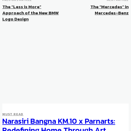
The “Less is More”
The “Mercedes” in
Approach of the New BMW
Mercedes-Benz
Logo Design
MUST READ
Narasiri Bangna KM.10 x Parnarts:
Redefining Home Through Art