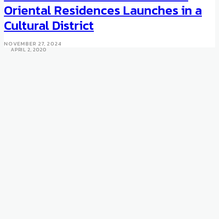
The Godfather Part II “Fleur du
Oriental Residences Launches in a
Lac” Estate at Lake Tahoe
Cultural District
Goes Up for Sale
NOVEMBER 27, 2024
APRIL 2, 2020