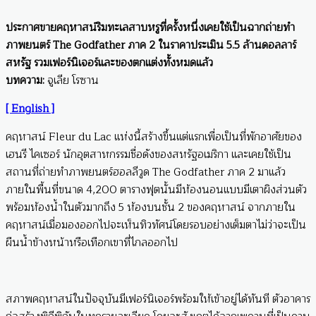
ประกาศขายคฤหาสน์ริมทะเลสาบหรูที่ครั้งหนึ่งเคยใช้เป็นฉากถ่ายทำ
ภาพยนตร์ The Godfather ภาค 2 ในราคาประเมิน 5.5 ล้านดอลลาร์
สหรัฐ รวมเฟอร์นิเจอร์และของตกแต่งทั้งหมดแล้ว
บทความ:
จูเลีย โรซาน
[ English ]
คฤหาสน์ Fleur du Lac แห่งนี้สร้างขึ้นแต่แรกเพื่อเป็นที่พักอาศัยของ
เฮนรี ไคเซอร์ นักอุตสาหกรรมชื่อดังของสหรัฐอเมริกา และเคยใช้เป็น
สถานที่ถ่ายทำภาพยนตร์ฮอลลีวูด The Godfather ภาค 2 มาแล้ว
ภายในพื้นที่ขนาด 4,200 ตารางฟุตนั้นมีห้องนอนแบบมีเตาผิงส่วนตัว
พร้อมห้องน้ำในตัวมากถึง 5 ห้องบนชั้น 2 ของคฤหาสน์ จากภายใน
คฤหาสน์เมื่อมองออกไปจะเห็นทิวทัศน์โดยรอบอย่างเต็มตาไม่ว่าจะเป็น
ผืนน้ำข้างหน้าหรือเทือกเขาที่ไกลออกไป
สภาพคฤหาสน์ในปัจจุบันมีเฟอร์นิเจอร์พร้อมให้เข้าอยู่ได้ทันที ตัวอาคาร