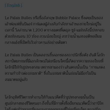
[ English ]
Le Palais Bulles หรือชื่ออังกฤษ Bubble Palace ซึ่งเคยเป็นของ
เจ้าพ่อแฟชั่นปิแอร์ การ์แดงผู้ล่วงลับกำลังหาเจ้าของรายใหม่อยู่ใน
เวลานี้ วิลล่าขนาด 1,200 ตารางเมตรที่เตอุล-ซูร์-แมร์หลังนี้ประกอบ
ด้วยห้องนอน 10 ห้อง สวนน้อยใหญ่ สระว่ายน้ำและออดิทอเรียม
กลางแจ้งที่เปิดรับวิวอ่าวคานส์อย่างเต็มตา
Le Palais Bulles เป็นผลงานชิ้นเอกของสถาปนิกชื่อดัง อันติ โลวัก
สถาปัตยกรรมที่มีเอกลักษณ์ไม่เหมือนใครนี้เกิดจากความหลงใหลที่
โลวักมีให้กับรูปทรงกลม เพราะเขามองว่า เส้นตรงนั้นเป็น “การแสดง
ความก้าวร้าวต่อธรรมชาติ” ซึ่งในธรรมชาตินั้นย่อมไม่มีอะไรเป็น
สมมาตรอยู่แล้ว
โลวักอุทิศชีวิตการทำงานให้กับแนวคิดที่ว่ารูปทรงกลมนั้นเป็น
ศูนย์กลางของชีวิตคนเรา ถึงขั้นที่มีการตั้งชื่อเรียกแนวคิดนี้ว่าฮาบิโท
โลจี แต่แม้ว่าเขาจะมีผลงานการออกแบบที่ไม่เหมือนใคร สถาปนิก