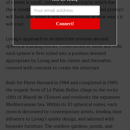
of clients is small, owing to his philosophy which has
three conditions: he does not know what the end product
will look like, when it will be completed, or how much it
will cost.
Connect!
Lovag’s approach to architecture revolves around
spherical building blocks. Constructed of mesh and rods,
each sphere is first rolled into a position deemed
appropriate by Lovag and his clients and thereafter,
covered with concrete to create the structure.
Built for Pierre Bernard in 1984 and completed in 1989,
the organic form of Le Palais Bulles clings to the rocky
cliffs of Massif de l’Esterel and overlooks the expansive
Mediterranean Sea. Within its 10 spherical suites, each
room is decorated by contemporary artists, lending their
influence to Lovag’s quirky design, and adorned with
bespoke furniture. The outdoor gardens, ponds, and