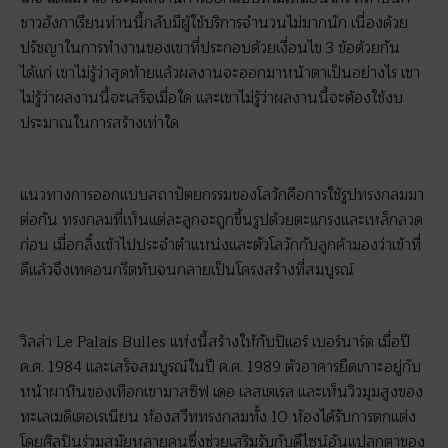
ชาวฮังกาเรียนท่านนี้กลับมีผู้ใช้บริการจำนวนไม่มากนัก เนื่องด้วย
ปรัชญาในการทำงานของเขาที่ประกอบด้วยเงื่อนไข 3 ข้อด้วยกัน
ได้แก่ เขาไม่รู้ว่าสุดท้ายแล้วผลงานจะออกมาหน้าตาเป็นอย่างไร เขา
ไม่รู้ว่าผลงานนี้จะเสร็จเมื่อใด และเขาไม่รู้ว่าผลงานนี้จะต้องใช้งบ
ประมาณในการสร้างเท่าใด
แนวทางการออกแบบสถาปัตยกรรมของโลวักคือการใช้รูปทรงกลมมา
ต่อกัน ทรงกลมที่เห็นแต่ละลูกจะถูกขึ้นรูปด้วยตะแกรงและเหล็กลวด
ก่อน เมื่อกลิ้งเข้าไปประจำตำแหน่งและตัวโลวักกับลูกค้ามองว่าเข้าที่
ดีแล้วจึงเทคอนกรีตทับจนกลายเป็นโครงสร้างที่สมบูรณ์
วิลล่า Le Palais Bulles แห่งนี้สร้างให้กับปิแอร์ เบอร์นาร์ด เมื่อปี
ค.ศ. 1984 และเสร็จสมบูรณ์ในปี ค.ศ. 1989 ตัวอาคารยึดเกาะอยู่กับ
หน้าผาหินของเทือกเขามาสซิฟ เดอ เลสเตเรล และเห็นวิวมุมสูงของ
ทะเลเมดิเตอเรเนียน ห้องสวีททรงกลมทั้ง 10 ห้องได้รับการตกแต่ง
โดยศิลปินร่วมสมัยหลายคนซึ่งช่วยเสริมรับกับดีไซน์อันแปลกตาของ