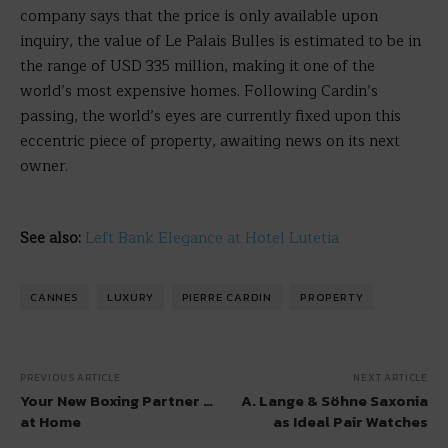
company says that the price is only available upon
inquiry, the value of Le Palais Bulles is estimated to be in
the range of USD 335 million, making it one of the
world’s most expensive homes. Following Cardin’s
passing, the world’s eyes are currently fixed upon this
eccentric piece of property, awaiting news on its next
owner.
See also:
Left Bank Elegance at Hotel Lutetia
CANNES
LUXURY
PIERRE CARDIN
PROPERTY
PREVIOUS ARTICLE
NEXT ARTICLE
Your New Boxing Partner …
A. Lange & Söhne Saxonia
at Home
as Ideal Pair Watches