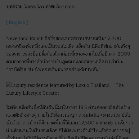
บทความ
:
โจเซฟ โลว์
ภาพ
:
จิม บาทช์
[ English ]
Neverland Ranch คือชื่อของเคหะสถานขนาดมหึมา 2,700
เอเคอร์ซึ่งครั้งหนึ่งเคยเป็นของไมเคิล แจ็คสัน นี่คือที่พักอาศัยจริงๆ
ของราชาเพลงป๊อปชื่อก้องโลกก่อนที่เขาจะจากไปเมื่อปี ค.ศ. 2009
ด้วยอาการที่ทางสำนักงานชันสูตรแห่งลอสแองเจลิสระบุว่าเป็น
“การได้รับยาโปรโพฟอลเกินขนาดอย่างเฉียบพลัน”
ไมเคิล แจ็คสันซื้อที่ดินผืนนี้มาในราคา 19.5 ล้านดอลลาร์ แล้วสร้าง
แต่งเติมสิ่งต่างๆ ภายในมีทั้งสวนสนุก สวนสัตว์และทางรถไฟ ยังไม่
นับตัวอาคารบ้านที่มีขนาดพื้นที่ใช้สอย 12,500 ตารางฟุต จะเรียกว่า
เป็นดินแดนในฝันของเด็กๆ ก็ไม่ผิดเพราะถ้าเข้าไปแล้วก็คงอยากอยู่
ทั้งวันจนไม่ไปที่ใด หลังจากที่ไมเคิลเสียชีวิต คฤหาสน์หลังนี้จึงถูก