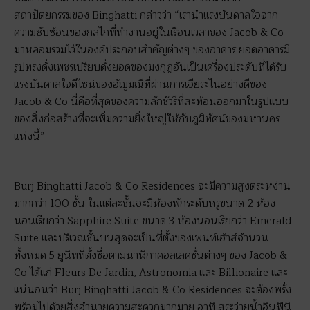
สถาปัตยกรรมของ Binghatti กล่าวว่า “เรานำแรงบันดาลใจจาก
ความซับซ้อนของกลไกที่ทำงานอยู่ในเรือนเวลาของ Jacob & Co
มาหลอมรวมไว้ในองค์ประกอบสำคัญต่างๆ ของอาคาร ยอดอาคารมี
รูปทรงดั่งเพชรเปรียบดั่งยอดของมงกุฎอันเป็นเครื่องประดับที่ได้รับ
แรงบันดาลใจดีไซน์ของอัญมณีที่ผ่านการเจียระไนอย่างดีของ
Jacob & Co นี่คือที่สุดของความลักชัวรีที่สะท้อนออกมาในรูปแบบ
ของสิ่งก่อสร้างที่จะเพิ่มความยิ่งใหญ่ให้กับภูมิทัศน์ของมหานคร
แห่งนี้”
Burj Binghatti Jacob & Co Residences จะมีความสูงตระหง่าน
มากกว่า 100 ชั้น ในแต่ละชั้นจะมีห้องพักระดับหรูขนาด 2 ห้อง
นอนเรียกว่า Sapphire Suite ขนาด 3 ห้องนอนเรียกว่า Emerald
Suite และบริเวณชั้นบนสุดจะเป็นที่ตั้งของเพนท์เฮ้าส์จำนวน
ทั้งหมด 5 ยูนิทที่ตั้งชื่อตามนาฬิกาคอลเลคชั่นต่างๆ ของ Jacob &
Co ได้แก่ Fleurs De Jardin, Astronomia และ Billionaire และ
แน่นอนว่า Burj Binghatti Jacob & Co Residences จะต้องพรั่ง
พร้อมไปด้วยสิ่งอำนวยความสะดวกมากมาย อาทิ สระว่ายน้ำอินฟินิ