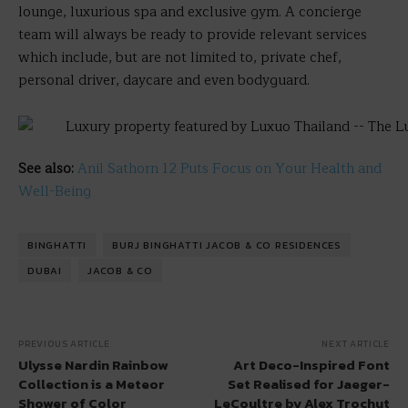
lounge, luxurious spa and exclusive gym. A concierge
team will always be ready to provide relevant services
which include, but are not limited to, private chef,
personal driver, daycare and even bodyguard.
See also:
Anil Sathorn 12 Puts Focus on Your Health and
Well-Being
BINGHATTI
BURJ BINGHATTI JACOB & CO RESIDENCES
DUBAI
JACOB & CO
PREVIOUS ARTICLE
NEXT ARTICLE
Ulysse Nardin Rainbow
Art Deco-Inspired Font
Collection is a Meteor
Set Realised for Jaeger-
Shower of Color
LeCoultre by Alex Trochut