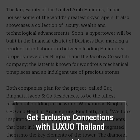
The largest city of the United Arab Emirates, Dubai
houses some of the world’s greatest skyscrapers. It also
showcases a collection of luxury, wealth and
technological advancements. Soon, a hypertower will be
built in the financial district of Business Bay, marking a
product of collaboration between leading Emirati real
property developer Binghatti and the Jacob & Co watch
company; the latter is known for wondrous mechanical
timepieces and an indulgent use of precious stones.
Both companies plan for the project, called Burj
Binghatti Jacob & Co Residences, to be the tallest
residential building in the world. Muhammad Binghatti,
CEO and Head of Architecture, Binghatti, said, “We took
Get Exclusive Connections
inspiration from the complex horological movements
with LUXUO Thailand
that beat in Jacob & Co timepieces and we integrated
them into the key elements of the tower. The diamond-