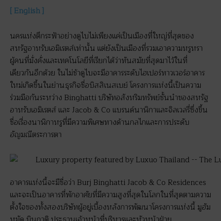
[ English ]
นครแห่งตึกระฟ้าอย่างดูไบไม่เพียงแค่เป็นเมืองที่ใหญ่ที่สุดของ
สหรัฐอาหรับเอมิเรตส์เท่านั้น แต่ยังเป็นเมืองที่รวมเอาความหรูหรา
ผู้คนที่มั่งคั่งและเทคโนโลยีที่เรียกได้ว่าทันสมัยที่สุดมาไว้ในที่
เดียวกันอีกด้วย ในไม่ช้าดูไบจะมีอาคารระดับไฮเปอร์ทาวเวอร์อาคาร
ใหม่เกิดขึ้นในย่านธุรกิจชื่อบิสสิเนสเบย์ โครงการแห่งนี้เป็นความ
ร่วมมือกันระหว่าง Binghatti บริษัทอสังหริมทรัพย์ชั้นนำของสหรัฐ
อาหรับเอมิเรตส์ และ Jacob & Co แบรนด์นาฬิกาและจิลเวลรี่ซึ่งขึ้น
ชื่อเรื่องนาฬิกาหรูที่มีความพิเศษทางด้านกลไกและการประดับ
อัญมณีตระการตา
อาคารแห่งนี้จะมีชื่อว่า Burj Binghatti Jacob & Co Residences
และจะเป็นอาคารที่พักอาศัยที่มีความสูงที่สุดในโลกในที่สุดตามความ
ตั้งใจของทั้งสองบริษัทผู้อยู่เบื้องหลังการพัฒนาโครงการแห่งนี้ มูฮัม
หมัด บินกาติ ประธานเจ้าหน้าที่บริหารและหัวหน้าฝ่าย