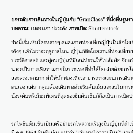
ยกระดับการเดินทางในญี่ปุ่นกับ “GranClass” ที่นั่งที่หรูหรา
บทความ:
เนตรนภา ปะวะคัง
ภาพเปิด:
Shutterstock
ช่วงนี้เริ่มเห็นใครหลายๆ คนลงภาพท่องเที่ยวญี่ปุ่นในสื่อโซเ
จริงๆ แล้วไม่ว่าจะฤดูกาลไหน ญี่ปุ่นก็ติดโผสถานที่ท่องเ
ประวัติศาสตร์ และผู้คนญี่ปุ่นที่มีเสน่ห์ชวนให้ไปสัมผัส อีกหน
น่าจะเป็นการเดินทางภายในประเทศที่ทำได้โดยง่ายด้วยการโดย
และตรงเวลามาก ทำให้นักท่องเที่ยวสามารถวางแผนการเดินทา
ตนเอง แต่หากคุณต้องเดินทางด้วยชินคันเซ็นและงบในการท่องเท
นั่งระดับพรีเมียมพิเศษที่สุดของชินคันเซ็นก็ถือเป็นการเป
รถไฟชินคันเซ็นเป็นเครือข่ายรถไฟความเร็วสูงในญี่ปุ่นที่ดำ
ปี ค.ศ. 1964 ชินคันเซ็น แปลว่า “เส้นทางไกลสายใหม่” และด้