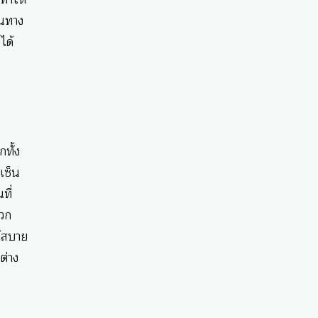
ินทาง
ได้
ทั้ง
เซ็น
ที่
ดวก
้สบาย
กต่าง