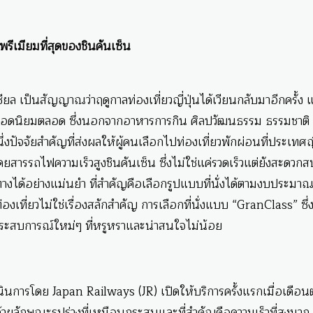
พรีเมียมที่สุดของชินคันเซ็น
ชียล เป็นสัญญาณว่าฤดูกาลท่องเที่ยวญี่ปุ่นได้เวียนกลับมาอีกครั้ง แ
ที่ยวยอดนิยมตลอด ซึ่งนอกจากอาหารการกิน ศิลปวัฒนธรรม ธรรมชาติ
ึ่งปัจจัยสำคัญที่ส่งผลให้ผู้คนเลือกไปท่องเที่ยวพักผ่อนที่ประเทศญี่
สารรถไฟความเร็วสูงชินคันเซ็น ซึ่งไม่ใช่แค่รวดเร็วแต่ยังสะดวก
งได้อย่างแม่นยำ ที่สำคัญคือเลือกรูปแบบที่นั่งได้ตามงบประมา
ี่ยวไม่ใช่เรื่องสลักสำคัญ การเลือกที่นั่งแบบ “GranClass” ซึ่งเ
ิดประสบการณ์ใหม่ๆ ที่หรูหราและน่าสนใจไม่น้อย
เนินการโดย Japan Railways (JR) เปิดให้บริการครั้งแรกเมื่อเดือน
วยลักษณะรูปร่างที่เหมือนกระสุนและที่สำคัญคือความเร็วที่สูงมาก