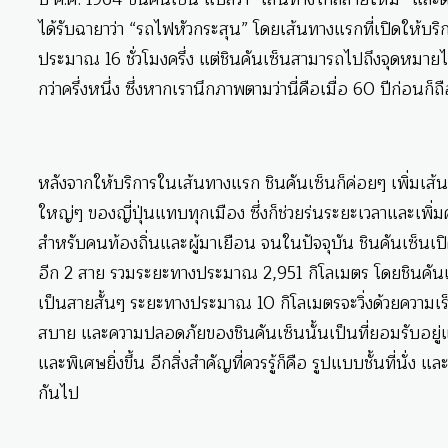
ได้รับฉายาว่า “รถไฟหัวกระสุน” โดยเส้นทางแรกที่เปิดให้บริ
ประมาณ 16 ชั่วโมงครึ่ง แต่ชินคันเซ็นสามารถไปถึงจุดหมายไ
กว่าครึ่งหนึ่ง ซึ่งหากเรานึกภาพตามว่านี่คือเมื่อ 60 ปีก่อนก
หลังจากให้บริการในเส้นทางแรก ชินคันเซ็นก็ค่อยๆ เพิ่มเส้
ใหญ่ๆ ของญี่ปุ่นแทบทุกเมือง ซึ่งก็ช่วยร่นระยะเวลาและเพิ
สำหรับคนท้องถิ่นและผู้มาเยือน จนในปัจจุบัน ชินคันเซ็นเป
อีก 2 สาย รวมระยะทางประมาณ 2,951 กิโลเมตร โดยชินคันเซ็นจะ
เป็นสายสั้นๆ ระยะทางประมาณ 10 กิโลเมตรจะวิ่งด้วยความเร็
สบาย และความปลอดภัยของชินคันเซ็นนั้นเป็นที่ยอมรับอยู
และพิเศษยิ่งขึ้น อีกสิ่งสำคัญที่ควรรู้ก็คือ รูปแบบชั้นที่นั่ง แล
กันไป