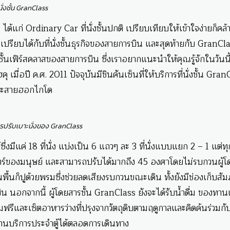
่นั่งชั้น GranClass
 ได้แก่ Ordinary Car ที่นั่งชั้นปกติ เปรียบเทียบให้เข้าใจง่ายก็คล้าย
เปรียบได้กับที่นั่งชั้นธุรกิจของสายการบิน และสุดท้ายกับ GranClas
ั่งชั้นเฟิร์สคลาสของสายการบิน ซึ่งเราอยากแนะนำให้คุณรู้จักในวันนี
 เมื่อปี ค.ศ. 2011 ปัจจุบันมีชินคันเซ็นที่ให้บริการที่นั่งชั้น Gra
 และสายฮอกไกโด
ปรับเบาะนั่งของ GranClass
ึ่งมีแค่ 18 ที่นั่ง แบ่งเป็น 6 แถวๆ ละ 3 ที่นั่งแบบแยก 2 – 1 แต่ทุกท
ร์ของมนุษย์ และสามารถปรับได้มากถึง 45 องศาโดยไม่รบกวนผู้โ
นพื้นก็ปูด้วยพรมซึ่งช่วยลดเสียงรบกวนขณะเดิน ทั้งยังมีช่องเก็บสั
 นอกจากนี้ ผู้โดยสารชั้น GranClass ยังจะได้รับน้ำดื่ม ของทาน
มฟรีและเซ็ตอาหารว่างที่ปรุงจากวัตถุดิบตามฤดูกาลและคิดค้นร่วมก
งานบริการประจำตู้ได้ตลอดการเดินทาง