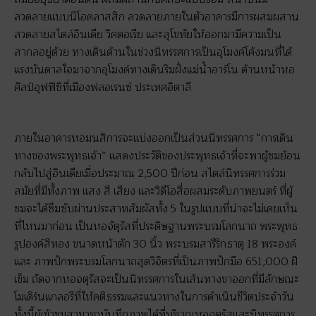
ลวดลายแบบนีโอคลาสสิก ลวดลายภายในตัวอาคารมีการผสมผสาน
ลวดลายสไตล์อินเดีย วิคตอเรีย และสุโขทัยให้ออกมามีความเป็น
สากลอยู่ด้วย ทางเดินด้านในช่วงนิทรรศการเป็นอุโมงค์โค้งมนที่ได้
แรงบันดาลใจมาจากอุโมงค์ทางเดินริมฝั่งแม่น้ำอาร์โน ด้านหน้าหอ
ศิลป์อุฟฟิซิที่เมืองฟลอเรนซ์ ประเทศอิตาลี
ภายในอาคารหอมนสิการจะแบ่งออกเป็นส่วนนิทรรศการ “การเดิน
ทางของพระพุทธเจ้า” แสดงประวัติของประพุทธเจ้าที่จะพาผู้ชมย้อน
กลับไปสู่อินเดียเมื่อประมาณ 2,500 ปีก่อน สไตล์นิทรรศการร่วม
สมัยที่มีทั้งภาพ แสง สี เสียง และวิดีโอสื่อผสมระดับภาพยนตร์ ที่ผู้
ชมจะได้ซึมซับผ่านประสาทสัมผัสทั้ง 5 ในรูปแบบที่น่าจะไม่เคยเห็น
ที่ไหนมาก่อน เป็นหอจัตุรัสที่ประดิษฐานพระบรมโลกนาถ พระพุทธ
รูปองค์สีทอง ขนาดหน้าตัก 30 นิ้ว พระบรมสารีริกธาตุ 18 พระองค์
และ ภาพปักพระบรมโลกนาถสุดวิจิตรที่เป็นภาพปักมือ 651,000 ฝี
เข็ม ถัดจากหอจตุรัสจะเป็นนิทรรศการในเส้นทางขาออกที่มีลักษณะ
โมเดิร์นแกลอรีที่ให้คติธรรมและแนวทางในการดำเนินชีวิตประจำวัน
ทั้งนี้ผู้เข้าชมสามารถบันทึกภาพได้ที่บริเวณหอจตุรัสและนิทรรศการ