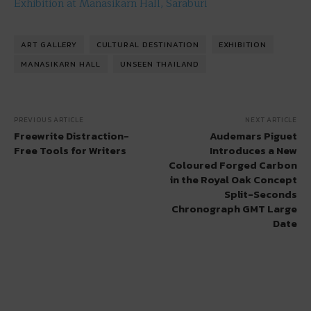
Exhibition at Manasikarn Hall, Saraburi
ART GALLERY
CULTURAL DESTINATION
EXHIBITION
MANASIKARN HALL
UNSEEN THAILAND
PREVIOUS ARTICLE
NEXT ARTICLE
Freewrite Distraction-
Audemars Piguet
Free Tools for Writers
Introduces a New
Coloured Forged Carbon
in the Royal Oak Concept
Split-Seconds
Chronograph GMT Large
Date