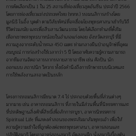
การคัดเลือกเป็น 1 ใน 25 สถานที่ท่องเที่ยวสุดอันซีน ประจำปี 2566
โดยการท่องเที่ยวแห่งประเทศไทย (ททท.) หอมนสิการสร้างโดย
มูลนิธิ โนอิ้ง บุดด้า ตามวิสัยทัศน์ที่จะเชื่อมโยงพุทธศาสนาเข้ากับวิถี
ชีวิตร่วมสมัย และเพื่อสืบสานวัฒนธรรม โดยได้เลือกทำเลที่ตั้งริม
เทือกเขาพระพุทธบาทน้อยในอำเภอแก่งคอย จังหวัดสระบุรี ที่มี
ความสูงจากระดับน้ำทะเล 450 เมตร ท่ามกลางผืนป่าอนุรักษ์ที่อุดม
สมบูรณ์ การก่อสร้างใช้เวลากว่า 5 ปี โดยอาศัยความรู้ความสามารถ
จากทีมงานจิตอาสาหลากหลายสาขาอาชีพ เช่น ศิลปิน นัก
ออกแบบ สถาปนิก วิศวกร ทั้งยังคำนึงถึงการรักษาระบบนิเวศและ
การใช้พลังงานสะอาดเป็นหลัก
โครงการหอมนสิการมีขนาด 7.4 ไร่ ประกอบด้วยพื้นที่ส่วนต่างๆ
มากมาย เช่น อาคารหอมนสิการ ที่ภายในมีส่วนพื้นที่นิทรรศการและ
ที่ประดิษฐานสิ่งศักดิ์สิทธิ์เพื่อสักการะบูชา, อาคารนิทรรศการ
Spiritual Life ที่แสดงคำสอนของพระสัมมาสัมพุทธเจ้า เพื่อให้
ความรู้ความเข้าใจที่ถูกต้องต่อพระพุทธศาสนา, อาคารสอนและ
ปฏิบัติสมาธิ โดยอาจารย์สอนสมาธิ จัดสอนฝึก นั่งสมาธิเบื้องต้น