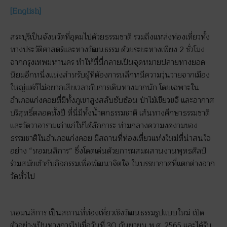
[English]
สระบุรีเป็นจังหวัดที่อุดมไปด้วยธรรมชาติ รวมถึงแหล่งท่องเที่ยวทั้ง
ทางประวัติศาสตร์และทางวัฒนธรรม ด้วยระยะทางเพียง 2 ชั่วโมง
จากกรุงเทพมหานคร ทำให้ที่นี่กลายเป็นจุดหมายปลายทางยอด
นิยมอีกหนึ่งแห่งสำหรับผู้ที่ต้องการหลีกหนีความวุ่นวายจากเมือง
ใหญ่แต่ก็ไม่อยากเสียเวลากับการเดินทางมากนัก โดยเฉพาะใน
อำเภอแก่งคอยที่มีทั้งภูเขาสูงสลับซับซ้อน ป่าไม้เขียวขจี และอากาศ
บริสุทธิ์ตลอดทั้งปี ที่นี่มีทั้งน้ำตกธรรมชาติ เส้นทางศึกษาธรรมชาติ
และวัดวาอารามเก่าแก่ให้ได้สักการะ ท่ามกลางความงดงามของ
ธรรมชาติในอำเภอแก่งคอย มีสถานที่ท่องเที่ยวแห่งใหม่ที่น่าสนใจ
อย่าง “หอมนสิการ” ซึ่งโดดเด่นด้วยการผสมผสานงานพุทธศิลป์
ร่วมสมัยเข้ากับกิจกรรมเพื่อพัฒนาจิตใจ ในบรรยากาศที่แตกต่างจาก
วัดทั่วไป
หอมนสิการ เป็นสถานที่ท่องเที่ยวเชิงวัฒนธรรมรูปแบบใหม่ เปิด
ตัวอย่างเป็นทางการไปเมื่อวันที่ 30 กันยายน พ.ศ. 2565 และได้รับ