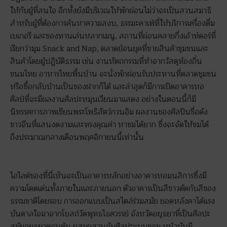
ให้กับผู้ที่สนใจ อีกทั้งยังมีบริเวณให้พักผ่อนไม่ว่าจะเป็นสวนสมาธิ
สำหรับผู้ที่ต้องการค้นหาความสงบ, ธรรมะคาเฟ่ที่ให้บริการเครื่องดื่ม
เบเกอรี และของทานเล่นหลากเมนู, สถานที่ผ่อนคลายกึ่งเอ้าท์ดอร์ที่
เรียกว่ามุม Snack and Nap, ตลาดย้อนยุคที่ขายสินค้าชุมชนและ
สินค้าโดยผู้ปฏิบัติธรรม เช่น งานหัตถกรรมที่ทำจากวัสดุท้องถิ่น
ขนมไทย อาหารไทยพื้นบ้าน จะนั่งพักผ่อนรับประทานที่ตลาดชุมชน
หรือซื้อกลับบ้านเป็นของฝากก็ได้ และล่าสุดก็มีการเปิดอาคารหอ
ศิลป์ที่จะมีผลงานศิลปะหมุนเวียนมาแสดง อย่างในตอนนี้ก็มี
นิทรรศการภาพเขียนพระโพธิสัตว์กวนอิม ผลงานของศิลปินชื่อดัง
ชาวจีนที่แสนงดงามและทรงคุณค่า หาชมได้ยาก ซึ่งจะจัดให้ชมได้
ถึงประมาณกลางเดือนพฤศจิกายนนี้เท่านั้น
ไฮไลต์ของที่นี่เห็นจะเป็นอาคารหลักอย่างอาคารหอมนสิการซึ่งมี
ความโดดเด่นทั้งภายในและภายนอก ตัวอาคารเป็นสีขาวตัดกับสีของ
ธรรมชาติโดยรอบ การออกแบบเป็นสไตล์ร่วมสมัย ยอดหลังคาได้แรง
บันดาลใจมาจากโบสถ์วัดพุทธไธศวรรย์ จังหวัดอยุธยาที่เป็นศิลปะ
สมัยอยุธยาตอนต้น ผสมผสานกับศิลปะแบบขอม หน้าบันมี