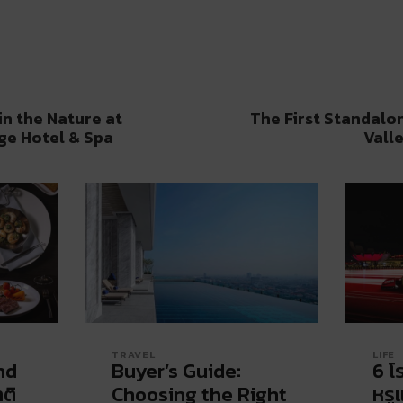
n the Nature at
The First Standalo
ge Hotel & Spa
Vall
TRAVEL
LIFE
nd
Buyer’s Guide:
6 โ
ติ
Choosing the Right
หรู