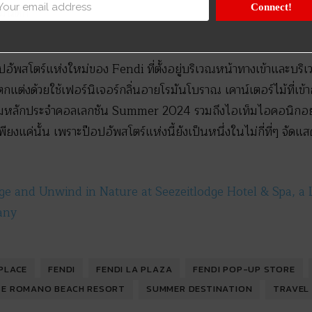
Connect!
แมนติก
๊อปอัพสโตร์แห่งใหม่ของ Fendi ที่ตั้งอยู่บริเวณหน้าทางเข้าและบ
่งด้วยใช้เฟอร์นิเจอร์กลิ่นอายโรมันโบราณ เคาน์เตอร์ไม้ที่เข้ากั
ไอเท็มหลักประจำคอลเลกชัน Summer 2024 รวมถึงไอเท็มไอคอนิกอ
พียงแค่นั้น เพราะป๊อปอัพสโตร์แห่งนี้ยังเป็นหนึ่งในไม่กี่ที่ๆ จัด
ge and Unwind in Nature at Seezeitlodge Hotel & Spa, a 
any
 PLACE
FENDI
FENDI LA PLAZA
FENDI POP-UP STORE
E ROMANO BEACH RESORT
SUMMER DESTINATION
TRAVEL