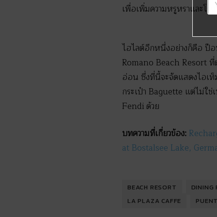
เพื่อเพิ่มความหรูหราและโร
ไฮไลต์อีกหนึ่งอย่างก็คือ ป
Romano Beach Resort ที่ตกแต
อ่อน ซึ่งที่นี้จะจัดแสดง
กระเป๋า Baguette แต่ไม่ใช่เ
Fendi ด้วย
บทความที่เกี่ยวข้อง:
Rechar
at Bostalsee Lake, Germ
BEACH RESORT
DINING
LA PLAZA CAFFE
PUENT