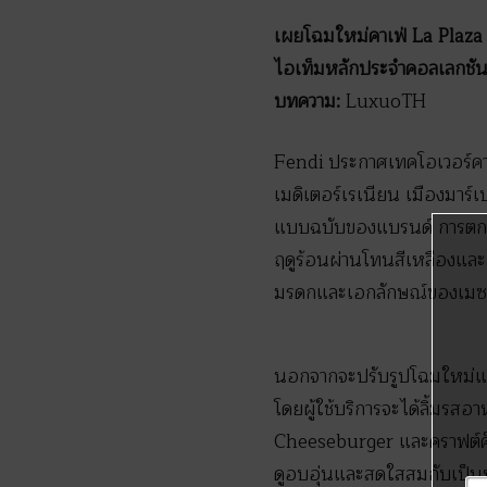
เผยโฉมใหม่คาเฟ่ La Plaz
ไอเท็มหลักประจำคอลเลกช
บทความ:
LuxuoTH
Fendi ประกาศเทคโอเวอร์คา
เมดิเตอร์เรเนียน เมืองมาร
แบบฉบับของแบรนด์ การตกแต
ฤดูร้อนผ่านโทนสีเหลืองและ
มรดกและเอกลักษณ์ของเมซงไ
นอกจากจะปรับรูปโฉมใหม่แล้ว 
โดยผู้ใช้บริการจะได้ลิ้มรสอ
Cheeseburger และคราฟต์ค
ดูอบอุ่นและสดใสสมกับเป็น