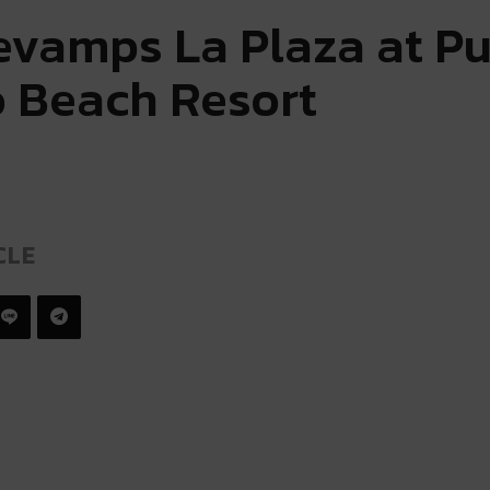
evamps La Plaza at P
 Beach Resort
CLE