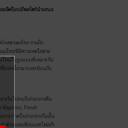
อมจัดป๊อปอัพสโตร์นำเสนอ
โกสตาเดลโซล ชายฝั่ง
โฉมใหม่ที่มีความสดใสตาม
มใหม่ในรูปแบบที่เหมาะกับ
ี่แห่งนี้สามารถสะท้อนถึง
่กลางวันไปจนถึงช่วงกลางคืน
fle Rigatoni, Fendi
รรยากาศในช่วงกลางวันนั้น
แต่งด้วยแสงเทียนและไฟสลัว