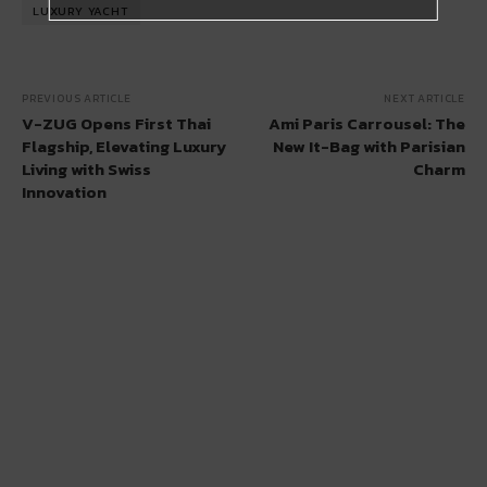
LUXURY YACHT
PREVIOUS ARTICLE
NEXT ARTICLE
V-ZUG Opens First Thai
Ami Paris Carrousel: The
Flagship, Elevating Luxury
New It-Bag with Parisian
Living with Swiss
Charm
Innovation