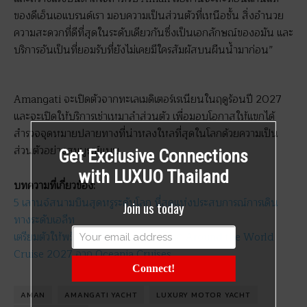
ของดีเอ็นเอแบรนด์เรา มอบความเป็นส่วนตัวที่เหนือชั้น สิ่งอำนวย
ความสะดวกที่ดีที่สุดในระดับเดียวกันซึ่งเป็นเอกลักษณ์ของอมัน และ
บริการอันเป็นที่ยอมรับที่ยังไม่เคยมีใครสัมผัสบนผืนน้ำมาก่อน”
Amangati จะเปิดตัวจากทะเลเมดิเตอร์เรเนียนในฤดูร้อนปี 2027
และจะเปิดให้บริการเช่าเหมาลำส่วนตัว เพื่อมอบโอกาสให้แขกได้
สำรวจจุดหมายปลายทางที่น่าหลงใหลที่สุดในโลกด้วยความเป็น
ส่วนตัวอย่างสมบูรณ์แบบ
Get Exclusive Connections
with LUXUO Thailand
บทความที่เกี่ยวข้อง:
5 เลานจ์สนามบินสุดหรูระดับโลก ที่สุดแห่งประสบการณ์การเดิน
Join us today
ทางระดับเอลีท
เตรียมตัวให้พร้อม กับทริปล่องเรือรอบโลก Around the World
Cruise 2027 จาก Oceania Cruises
Connect!
AMAN
AMANGATI YACHT
LUXURY MOTOR YACHT