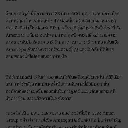
เรือยอชต์หรูลำนี้มีความยาว 183 เมตร (600 ฟุต) ประกอบด้วยห้อง
สวีทหรูสุดเอ็กซ์คลูซีฟเพียง 47 ห้องที่มาพร้อมระเบียงส่วนตัวทุก
ห้อง ซึ่งถือว่าเป็นห้องพักที่มีขนาดใหญ่ที่สุดสำหรับเรือในไซส์นี้ เรือ
Amangati เตรียมมอบประสบการณ์สุดพิเศษด้วยสิ่งอำนวยความ
สะดวกระดับเวิลด์คลาส อาทิ ร้านอาหารนานาชาติ 4 แห่ง คลับแจ๊ส
Aman Spa อันกว้างขวางพร้อมสวนญี่ปุ่น และบีชคลับที่ให้แขก
สามารถลงน้ำได้โดยตรงจากท้ายเรือ
เรือ Amangati ได้รับการออกแบบให้ขับเคลื่อนด้วยเทคโนโลยีสีเขียว
เช่น การใช้พลังงานแบตเตอรี่ เพื่อการเดินทางที่ยั่งยืนมากขึ้น
สะท้อนถึงความมุ่งมั่นของอมันในการดูแลผืนแผ่นดินและทะเลที่
เรียกว่าบ้าน และนวัตกรรมในทุกโอกาส
วลาด โดโรนิน ประธานและประธานเจ้าหน้าที่บริหารของ Aman
Group กล่าวว่า “การตั้งชื่อ Amangati (อมันคติ) ถือเป็นก้าวสำคัญ
และสร้างแรงบันดาลใจสำหรับ Aman เรือลำนี้จะสะท้อนแก่นแท้