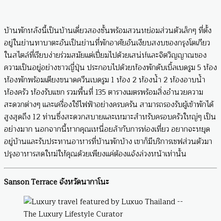
บ้านพักหลังนี้เป็นบ้านเดี่ยวสองชั้นพร้อมสวนหย่อมส่วนตัวเล็กๆ ที่ตั้ง
อยู่ในย่านทาบาตะอันเป็นย่านที่พักอาศัยอันเงียบสงบของกรุงโตเกียว
ในสไตล์ที่เรียบง่ายร่วมสมัยแต่เปี่ยมไปด้วยเสน่ห์และจิตวิญญาณของ
ความเป็นอยู่อย่างชาวญี่ปุ่น ประกอบไปด้วยห้องพักดับเบิ้ลเบดรูม 5 ห้อง
ห้องพักพร้อมเตียงขนาดควีนเบดรูม 1 ห้อง 2 ห้องน้ำ 2 ห้องอาบน้ำ
ห้องครัว ห้องรับแขก รวมพื้นที่ 135 ตารางเมตรพร้อมสิ่งอำนวยความ
สะดวกต่างๆ และเครื่องใช้ไฟฟ้าอย่างครบครัน สามารถรองรับผู้เข้าพักได้
สูงสุดถึง 12 ท่านซึ่งสะดวกสบายและเหมาะสำหรับครอบครัวใหญ่ๆ เป็น
อย่างมาก นอกจากนี้หากคุณเหนื่อยล้ากับการท่องเที่ยว อยากจะหยุด
อยู่บ้านและรับประทานอาหารที่บ้านพักบ้าง เขาก็มีบริการเชฟส่วนตัวมา
ปรุงอาหารสดใหม่ให้คุณด้วยเพียงแค่ต้องแจ้งล่วงหน้าเท่านั้น
Sanson Terrace จังหวัดนากาโนะ