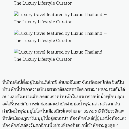
ที่พักหลังนี้ตั้งอยู่ในย่านรังโกะชิ อำเภออิโซยะ จังหวัดฮอกไกโด ซึ่งเป็น
บ้านพักที่นำเอาความเป็นธรรมชาติและสถาปัตยกรรมมาหลอมรวมกันได้
อย่างลงตัวเพราะเจ้าของต้องการบ้านพักในบรรยากาศบ่อน้ำพุร้อน คุณ
จะได้รื่นรมย์กับการพักผ่อนและบำบัดด้วยบ่อน้ำพุร้อนส่วนตัวจากต้น
กำเนิดน้ำพุร้อนยูโมโตะในเมืองนิเซโกะท่ามกลางธรรมชาติที่เขียวขจีและ
ทิวทัศน์ของภูเขาชิเซนุปุริที่อยู่ตรงหน้า ห้องพักสไตล์ญี่ปุ่นหนึ่งห้องและ
ห้องพักสไตล์ตะวันตกอีกหนึ่งห้องที่รองรับแขกที่เข้าพักรวมสูงสุด 4