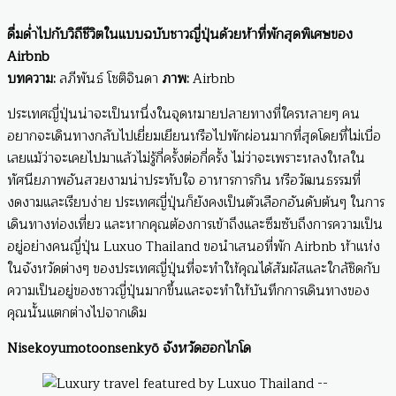
ดื่มด่ำไปกับวิถีชีวิตในแบบฉบับชาวญี่ปุ่นด้วยห้าที่พักสุดพิเศษของ
Airbnb
บทความ:
ลภีพันธ์ โชติจินดา
ภาพ:
Airbnb
ประเทศญี่ปุ่นน่าจะเป็นหนึ่งในจุดหมายปลายทางที่ใครหลายๆ คน
อยากจะเดินทางกลับไปเยี่ยมเยียนหรือไปพักผ่อนมากที่สุดโดยที่ไม่เบื่อ
เลยแม้ว่าจะเคยไปมาแล้วไม่รู้กี่ครั้งต่อกี่ครั้ง ไม่ว่าจะเพราะหลงใหลใน
ทัศนียภาพอันสวยงามน่าประทับใจ อาหารการกิน หรือวัฒนธรรมที่
งดงามและเรียบง่าย ประเทศญี่ปุ่นก็ยังคงเป็นตัวเลือกอันดับต้นๆ ในการ
เดินทางท่องเที่ยว และหากคุณต้องการเข้าถึงและซึมซับถึงการความเป็น
อยู่อย่างคนญึ่ปุ่น Luxuo Thailand ขอนำเสนอที่พัก Airbnb ห้าแห่ง
ในจังหวัดต่างๆ ของประเทศญี่ปุ่นที่จะทำให้คุณได้สัมผัสและใกล้ชิดกับ
ความเป็นอยู่ของชาวญี่ปุ่นมากขึ้นและจะทำให้บันทึกการเดินทางของ
คุณนั้นแตกต่างไปจากเดิม
Nisekoyumotoonsenkyō จังหวัดฮอกไกโด