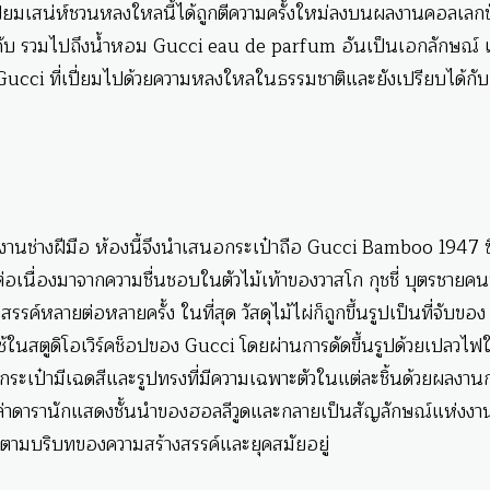
ปี่ยมเสน่ห์ชวนหลงใหลนี้ได้ถูกตีความครั้งใหม่ลงบนผลงานคอลเลก
งประดับ รวมไปถึงน้ำหอม Gucci eau de parfum อันเป็นเอกลักษณ์
 Gucci ที่เปี่ยมไปด้วยความหลงใหลในธรรมชาติและยังเปรียบได้กั
งานช่างฝีมือ ห้องนี้จึงนำเสนอกระเป๋าถือ Gucci Bamboo 1947 ซึ
เนื่องมาจากความชื่นชอบในตัวไม้เท้าของวาสโก กุชชี่ บุตรชายคนที
รรค์หลายต่อหลายครั้ง ในที่สุด วัสดุไม้ไผ่ก็ถูกขึ้นรูปเป็นที่จับของ
้ในสตูดิโอเวิร์คช็อปของ Gucci โดยผ่านการดัดขึ้นรูปด้วยเปลวไฟให้
ับกระเป๋ามีเฉดสีและรูปทรงที่มีความเฉพาะตัวในแต่ละชิ้นด้วยผลงาน
ล่าดารานักแสดงชั้นนำของฮอลลีวูดและกลายเป็นสัญลักษณ์แห่งงาน
ปตามบริบทของความสร้างสรรค์และยุคสมัยอยู่