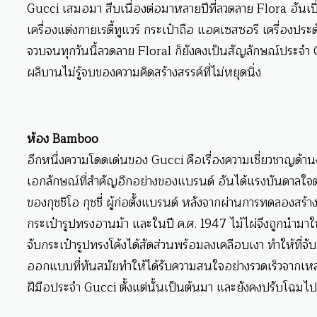
Gucci เสมอมา สืบเนื่องต่อมาหลายปีที่ลวดลาย Flora อันเ
เครื่องแต่งกายเรดี้ทูแวร์ กระเป๋าถือ แอคเซสซอรี เครื่อ
จวบจนทุกวันนี้ลวดลาย Floral ก็ยังคงเป็นสัญลักษณ์ประจำ
ผลิบานไม่รู้จบของความคิดสร้างสรรค์ที่ไม่หยุดนิ่ง
ห้อง Bamboo
อีกหนึ่งความโดดเด่นของ Gucci คือเรื่องความเชี่ยวชาญด้าน
เอกลักษณ์ที่สำคัญอีกอย่างของแบรนด์ อันได้แรงบันดาลใจต่อ
ของกุชชิโอ กุชชี่ ผู้ก่อตั้งแบรนด์ หลังจากผ่านการทดลองสร้างส
กระเป๋ารูปทรงอานม้า และในปี ค.ศ. 1947 ไม้ไผ่จึงถูกนำมาใช
จับกระเป๋ารูปทรงโค้งได้สัดส่วนพร้อมลงเคลือบเงา ทำให้ที่จ
ออกแบบที่ทันสมัยทำให้ได้รับความสนใจอย่างรวดเร็วจากเห
ฝีมือประจำ Gucci ตั้งแต่นั้นเป็นต้นมา และยังคงปรับโฉมไ