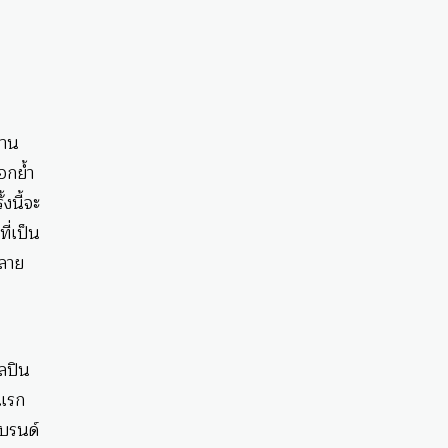
นาน
อกย้ำ
งนี้จะ
ี่เป็น
หลาย
ิลปิน
งแรก
แบรนด์