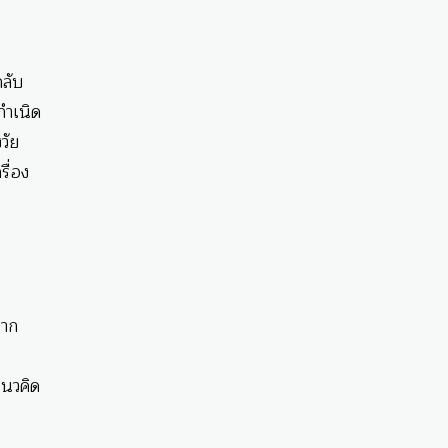
กลับ
กำเนิด
วัย
รื่อง
จาก
นวคิด