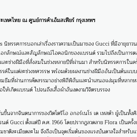
ะเทศไทย ณ ศูนย์การค้าเอ็มสเฟียร์ กรุงเทพฯ
s นิทรรศการบอกเล่าเรื่องราวความเป็นมาของ Gucci ที่มีอายุยาว
นเอกลักษณ์และสัญลักษณ์ไอคอนิกของแบรนด์ รวมไปถึงเป็นการต
ะช่างฝีมือที่สั่งสมในช่วงหลายปีที่ผ่านมา สำหรับนิทรรศการในครั้
งสรรค์ในแต่ละช่วงทศวรรษ พร้อมด้วยผลงานช่างฝีมืออันเป็นต้นแบบท
ตามธีมที่ผ่านการคัดสรรมาอย่างพิถีพิถันและนำเสนอแง่มุมที่หลาก
ก่อให้เกิดแบรนด์ ไปจนถึงเสื้อผ้าอันงดงามวิจิตรบรรจง
ขึ้นจากจินตนาการของวิตโตริโอ อกอร์เนโร เด เทสต้า ผู้เป็นทั้งศ
 Gucci ตั้งแต่ปี ค.ศ. 1966 โดยปรากฎลวดลาย Flora เป็นครั้
รมชาติละเมียดละไม จึงถือเป็นจุดเริ่มต้นของแรงบันดาลใจสำหรับ