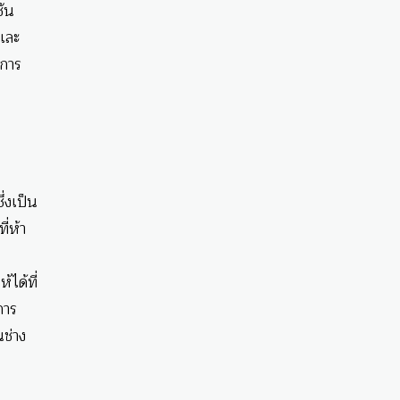
ชัน
 และ
บการ
่งเป็น
่ห้า
ได้ที่
การ
ช่าง