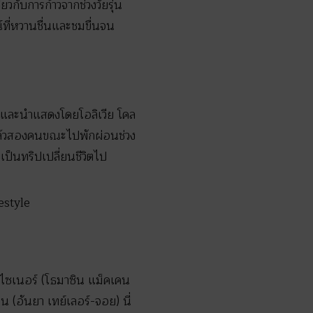
วกับการก้าวจากช่วงวัยรุ่น
ณ์ที่หวานชื่นและชมขื่นจน
ต และนำแสดงโดยโอลิเวีย โคล
ตแล้วสองคนขณะไปพักผ่อนช่วง
เป็นทริปเปลี่ยนชีวิตไป
ดีไซเนอร์ (โธมาซิน แม็คเคน
 (อันยา เทย์เลอร์-จอย) นี่