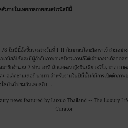
ดตัวภายในเทศกาลภาพยนตร์เวนิสปีนี้
8 ในปีนี้จัดขึ้นระหว่างวันที่ 1-11 กันยายนโดยมีดาราเข้าร่วมอย่างคับ
อเวนิสลิโด้และมีผู้กำกับภาพยนตร์ชาวเกาหลีใต้เจ้าของรางวัลออส
ชิกจำนวน 7 ท่าน อาทิ นักแสดงหญิงซินเธีย เอริโว, ซารา กาดอน,
 อเล็กซานเดอร์ นานาว สำหรับงานในปีนี้นั้นก็มีการเปิดตัวภาพย
องใดบ้างไปชมกันเลยครับ …