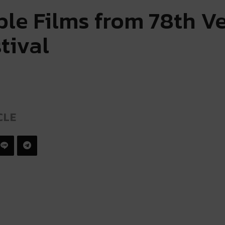
ble Films from 78th V
tival
CLE