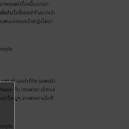
พยนตร์เรื่องนี้บอกเล่า
ตัดสินใจที่จะหย่าร้างจากเจ้า
้นพบตนเองของเจ้าหญิงไดอา
น แฟรงค์ เฮอร์เบิร์ท แสดงนำ
r Name กับ เซนดายา เจ้าของ
เผ่าใหญ่ๆ จากต่างกาแล็กซี