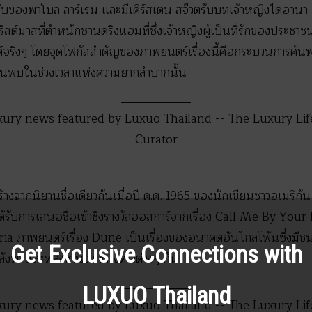
ของพาโบล ลาร์เรน และมีเคิร์สเตน สจ๊วตรับบทเจ้าหญิงไดอานา ภา
ิสต์มาสที่ตำหนักซานดริงแฮมที่ซึ่งเจ้าหญิงผู้เป็นที่รักของประชาชน
์จริงๆ โดยจุดโฟกัสสำคัญของภาพยนตร์เรื่องนี้คือกระบวนการค
ค้นพบในช่วงเวลาแห่งความยากลำบากนั้น
้างจากนิยานชื่อเดียวกันเมื่อปี ค.ศ. 1965 ของนักเขียนชาวอเมริกั
ได้รับการเสนอชื่อเข้าชิงรางวัลออสการ์จากเรื่อง Call Me By You
ria ภาพยนตร์เรื่อง Dune เป็นเรื่องของอนาคตอันไกลโพ้นซึ่งมีชน
Get Exclusive Connections with
 กำลังพลและพลังงานจากดวงดาวต่างๆ กัน
LUXUO Thailand