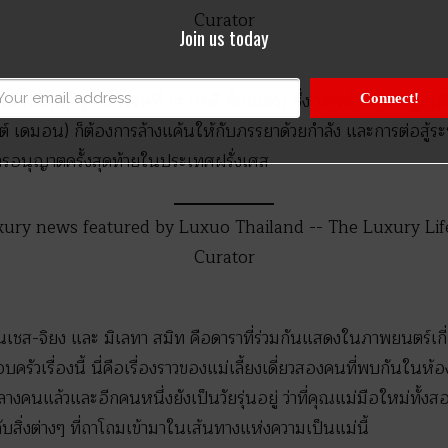
Join us today
ฝรั่งเศสยุคศตวรรษที่ 14 (โจดี คัมเมอร์) ซึ่งกล่าวอ้างว่าเธอถูกเ
Connect!
ต์ เดมอน) ก็ต้องการล้างแค้นให้กับภรรยาด้วยกำลัง และการต่อสู้ระห
รอนุญาตครั้งสุดท้ายในประเทศฝรั่งเศส
นเชส-จิยง และ มิเลทา สมิท คือดาราที่ร่วมกันแสดงในภาพยนตร์เก
ครัวเรื่องนี้ นี่คือเรื่องราวของแม่เลี้ยงเดี่ยวสองคนที่พบกันในห้
คนแล้วและอีกคนหนึ่งยังเป็นวัยรุ่นอยู่ ว่าที่คุณแม่มือใหม่ทั้งสอ
ับสิ่งต่างๆ ที่ถาโถมเข้ามาในเส้นทางแห่งความเป็นแม่นี้