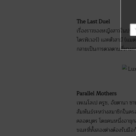
The Last Duel
เรื่องราวของหญิงสาวในประเทศ
ไดรฟ์เวอร์) และตัวสามี (แมต
กลายเป็นการดวลดาบที่ทางกา
Parallel Mothers
เพเนโลเป ครูซ, อัยตานา ซา
สัมพันธ์ระหว่างสมาชิกในครอบ
คลอดบุตร โดยคนหนึ่งอายุกลาง
ขณะที่ทั้งสองต่างต้องรับมือก