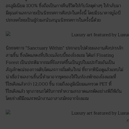
อะลูมิเนียม 100% ซึ่งถือเป็นการคืนชีวิตให้กับวัสดุต่างๆ ให้กลับมา
มีคุณค่าและกลายเป็นนิทรรศการศิลปะในครั้งนี้ โดยมีธนาคารยูโอบี
ประเทศไทยเป็นผู้ร่วมสนับสนุนนิทรรศการในครั้งนี้ด้วย
นิทรรศการ “Sanctuary Within” ประกอบไปด้วยผลงานศิลปะหลัก
สามชิ้น ซึ่งจัดแสดงที่บริเวณล็อบบี้ของโรงแรม ได้แก่ Floating
Forest เป็นประติมากรรมที่รังสรรค์ขึ้นเป็นรูปใบแปะก๊วยอันเป็น
สัญลักษณ์ของการเติบโตและการเริ่มต้นใหม่ ที่หากพินิจดูแล้วแทบไม่
น่าเชื่อว่าผลงานชิ้นนี้ทำมาจากชุดของใช้ในห้องพักของโรงแรมที่
รีไซเคิลแล้วกว่า 12,000 ชิ้น รวมถึงอลูมิเนียมและขวด PET ที่
รีไซเคิลแล้ว ทุกภาชนะได้รับการทำความสะอาดและตัดอย่างพิถีพิถัน
โดยช่างฝีมือและพนักงานอาสาสมัครจากโรงแรม
F