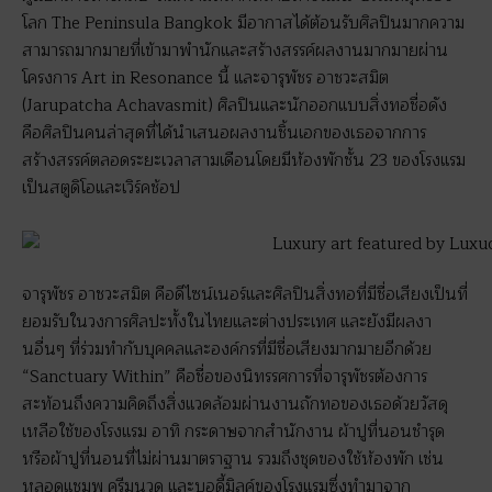
โลก The Peninsula Bangkok มีอากาสได้ต้อนรับศิลปินมากความ
สามารถมากมายที่เข้ามาพำนักและสร้างสรรค์ผลงานมากมายผ่าน
โครงการ Art in Resonance นี้ และจารุพัชร อาชวะสมิต
(Jarupatcha Achavasmit) ศิลปินและนักออกแบบสิ่งทอชื่อดัง
คือศิลปินคนล่าสุดที่ได้นำเสนอผลงานชิ้นเอกของเธอจากการ
สร้างสรรค์ตลอดระยะเวลาสามเดือนโดยมีห้องพักชั้น 23 ของโรงแรม
เป็นสตูดิโอและเวิร์คช้อป
จารุพัชร อาชวะสมิต คือดีไซน์เนอร์และศิลปินสิ่งทอที่มีชื่อเสียงเป็นที่
ยอมรับในวงการศิลปะทั้งในไทยและต่างประเทศ และยังมีผลงา
นอื่นๆ ที่ร่วมทำกับบุคคลและองค์กรที่มีชื่อเสียงมากมายอีกด้วย
“Sanctuary Within” คือชื่อของนิทรรศการที่จารุพัชรต้องการ
สะท้อนถึงความคิดถึงสิ่งแวดล้อมผ่านงานถักทอของเธอด้วยวัสดุ
เหลือใช้ของโรงแรม อาทิ กระดาษจากสำนักงาน ผ้าปูที่นอนชำรุด
หรือผ้าปูที่นอนที่ไม่ผ่านมาตราฐาน รวมถึงชุดของใช้ห้องพัก เช่น
หลอดแชมพู ครีมนวด และบอดี้มิลค์ของโรงแรมซึ่งทำมาจาก