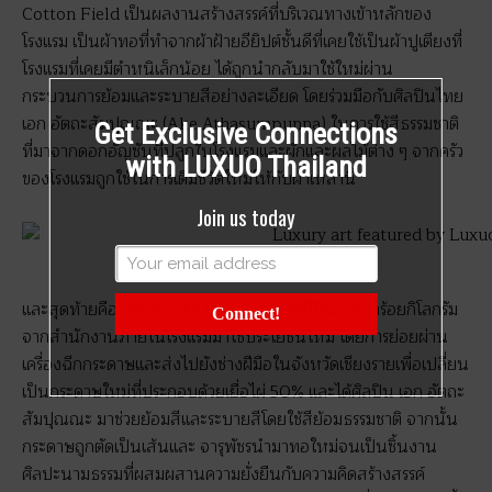
Cotton Field เป็นผลงานสร้างสรรค์ที่บริเวณทางเข้าหลักของ
โรงแรม เป็นผ้าทอที่ทำจากผ้าฝ้ายอียิปต์ชั้นดีที่เคยใช้เป็นผ้าปูเตียงที่
โรงแรมที่เคยมีตำหนิเล็กน้อย ได้ถูกนำกลับมาใช้ใหม่ผ่าน
กระบวนการย้อมและระบายสีอย่างละเอียด โดยร่วมมือกับศิลปินไทย
เอก อัตถะสัมปุณณะ (Ake Athasumpunna) ในการใช้สีธรรมชาติ
Get Exclusive Connections
ที่มาจากดอกอัญชันที่ปลูกในโรงแรมและผักและผลไม้ต่าง ๆ จากครัว
with LUXUO Thailand
ของโรงแรมถูกใช้ในการเติมชีวิตใหม่ให้กับผ้าเหล่านี้
Join us today
และสุดท้ายคือ Paper Sky โดยนำกระดาษที่ใช้แล้วกว่าร้อยกิโลกรัม
Connect!
จากสำนักงานภายในโรงแรมมาใช้ประโยชน์ใหม่ โดยการย่อยผ่าน
เครื่องฉีกกระดาษและส่งไปยังช่างฝีมือในจังหวัดเชียงรายเพื่อเปลี่ยน
เป็นกระดาษใหม่ที่ประกอบด้วยเยื่อไผ่ 50% และได้ศิลปิน เอก อัตถะ
สัมปุณณะ มาช่วยย้อมสีและระบายสีโดยใช้สีย้อมธรรมชาติ จากนั้น
กระดาษถูกตัดเป็นเส้นและ จารุพัชรนำมาทอใหม่จนเป็นชิ้นงาน
ศิลปะนามธรรมที่ผสมผสานความยั่งยืนกับความคิดสร้างสรรค์