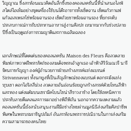
วิญญาณ ซึ่งสะท้อนแนวคิดอันลึกซึ้งของคอลเลคชันนี้ที่นำเสนอไลฟ์
สไตล์ไอเท็มอย่างชุดเครื่องใช้บนโต๊ะอาหารทั้งเซ็ตจาน เซ็ตแก้วกาแฟ
แก้วเอสเพรสโซ่พร้อมจานรอง เซ็ตถ้วยชาพร้อมจานรอง ที่ยกระดับ
ประสบการณ์การรับประทานอาหารสู่งานศิลปะ เหมาะมากกับช่วงปลาย
ปีซึ่งเป็นฤดูแห่งการรวมญาติและการเฉลิมฉลอง
เอกลักษณ์ที่โดดเด่นของคอลเลคชัน Maison des Fleurs คือลวดลาย
พิมพ์ภาพวาดฝีพระหัตถ์ของสมเด็จพระเจ้าลูกเธอ เจ้าฟ้าสิริวัณณวรี นารี
รัตนราชกัญญา องค์ผู้อำนวยการฝ่ายสร้างสรรค์แห่งแบรนด์
Sirivannavari ทั้งนกยูงที่เป็นสัญลักษณ์ของแบรนด์ ดอกระฆังแห่ง
หุบเขา ดอกไอริสสีม่วง ลวดลายอันอ่อนช้อยถูกสร้างสรรค์ด้วยโทนสีฟ้า
และทอง แต่งแต้มบนเซรามิคโบนไชน่าสีขาวงาช้าง โดยใช้เทคนิคการ
ประทับลายดีแคลและการเผาอย่างพิถีพิถัน นอกจากความงดงามแล้ว
คอลเลคชันนี้ยังสนับสนุนงานฝีมือช่างไทยผ่านมูลนิธิส่งเสริมศิลปาชีพ
พิเศษในพระบรมราชินูปถัมภ์ อันสะท้อนพระราชปณิธานในการส่งเสริม
ความสามารถของคนไทย