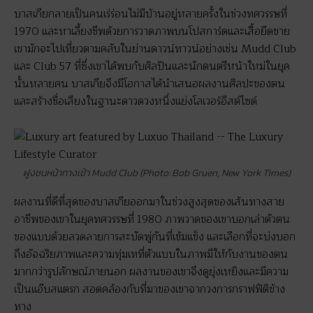
บาสเกียกลายเป็นคนเร่ร่อนไม่มีบ้านอยู่หลายครั้งในช่วงทศวรรษที่
1970 และหาเลี้ยงชีพด้วยการวาดภาพบนโปสการ์ดและเสื้อยืดขาย
เขามักจะไปเที่ยวตามคลับในย่านดาวน์ทาวน์อย่างเช่น Mudd Club
และ Club 57 ที่ซึ่งเขาได้พบกับศิลปินและนักดนตรีหน้าใหม่ในยุค
นั้นหลายคน บาสเกียจึงมีโอกาสได้นำเสนอผลงานศิลปะของตน
และสร้างชื่อเสียงในฐานะดาวดวงหนึ่งแย่งโลเวอร์อีสต์ไซด์
ฝูงชนหน้าทางเข้า Mudd Club (Photo: Bob Gruen, New York Times)
ผลงานที่ดีที่สุดของบาสเกียออกมาในช่วงสูงสุดของเส้นทางสาย
อาชีพของเขาในยุคทศวรรษที่ 1980 ภาพวาดของเขาบอกเล่าตัวตน
ของแบบด้วยลวดลายการสะบัดพู่กันที่เข้มแข็ง และเลือกที่จะบ่งบอก
ถึงอัจฉริยภาพและความทุ่มเทที่ตัวแบบในภาพมีให้กับงานของตน
มากกว่ารูปลักษณ์ภายนอก ผลงานของเขาจึงดูยุ่งเหยิงและมีความ
เป็นแอ๊บสแตรก สอดคล้องกับที่มาของเขาจากวงการกราฟฟิติข้าง
ทาง