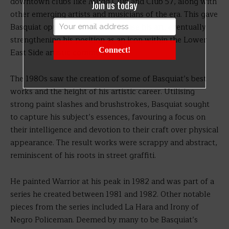
downtown clubs like Mudd Club and Club 57, along with
Join us today
other emerging artists and musicians of the era. This gave
Basquiat opportunities to showcase his art, eventually
strengthening his position as an icon within the Lower
Connect!
East Side artistic community.
The 1980s saw the creation of some of Basquiat’s best
works and the height of his artistic career. Utilising
strong paint slashes and brushstrokes, Basquiat sought
to capture his subject’s essences, favouring a focus on
their intelligence and devotion to their craft over physical
appearance. The result works were scrappy and abstract,
reminiscent of his roots in street graffiti.
He painted Warrior at his peak in 1982 and was part of a
series he created between 1981 and 1982. Other notable
pieces from the series included La Hara and Irony of
Negro Policeman. Deemed by many to be Basquiat’s