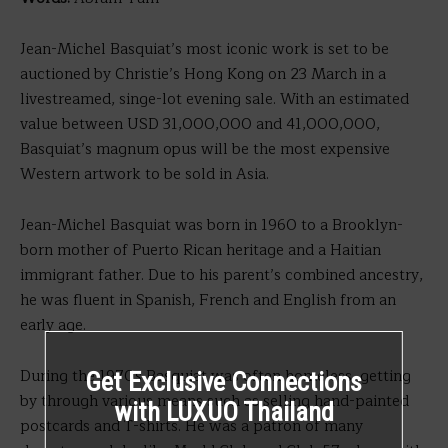
Jean-Michel Basquiat’s most iconic work is set to be
auctioned by Christie’s Hong Kong on 23 March in a
livestreamed, singe-lot evening sale. With an estimated
value between USD 31,000,000 and 41,000,000,
Basquiat’s magnum opus will be the most expensive
Western artwork to be sold in Asia.
Jean-Michel Basquiat was born in 1960 to a Brooklyn-
born mother of Puerto Rican heritage and a Haitian
immigrant father. Due to his parent’s combined ancestry,
he was fluent in Spanish, French and English from an
early age.
During the 1970s Basquiat was often homeless, getting
Get Exclusive Connections
by through various means such as selling hand-painted
with LUXUO Thailand
postcards and T-shirts. He was a patron of many