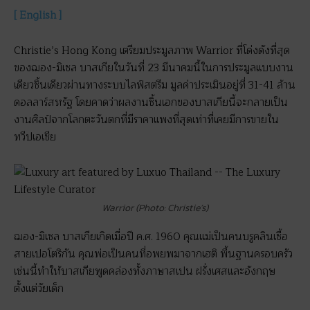
[ English ]
Christie’s Hong Kong เตรียมประมูลภาพ Warrior ที่โด่งดังที่สุด
ของฌอง-มิเชล บาสเกียในวันที่ 23 มีนาคมนี้ในการประมูลแบบงาน
เดียวชิ้นเดียวผ่านทางระบบไลฟ์สตรีม มูลค่าประเมินอยู่ที่ 31-41 ล้าน
ดอลลาร์สหรัฐ โดยคาดว่าผลงานชิ้นเอกของบาสเกียนี้จะกลายเป็น
งานศิลป์จากโลกตะวันตกที่มีราคาแพงที่สุดเท่าที่เคยมีการขายใน
ทวีปเอเชีย
Warrior (Photo: Christie’s)
ฌอง-มิเชล บาสเกียเกิดเมื่อปี ค.ศ. 1960 คุณแม่เป็นคนบรูคลินเชื้อ
สายเปอโตริกัน คุณพ่อเป็นคนที่อพยพมาจากเฮติ พื้นฐานครอบครัว
เช่นนี้ทำให้บาสเกียพูดคล่องทั้งภาษาสเปน ฝรั่งเศสและอังกฤษ
ตั้งแต่วัยเด็ก