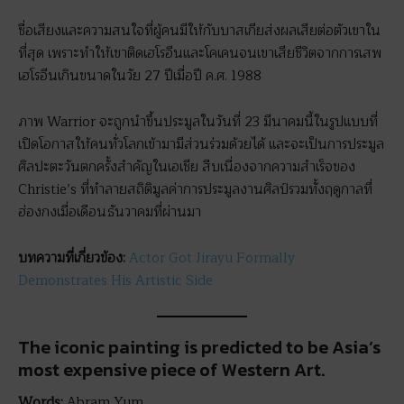
ชื่อเสียงและความสนใจที่ผู้คนมีให้กับบาสเกียส่งผลเสียต่อตัวเขาใน
ที่สุด เพราะทำให้เขาติดเฮโรอีนและโคเคนจนเขาเสียชีวิตจากการเสพ
เฮโรอีนเกินขนาดในวัย 27 ปีเมื่อปี ค.ศ. 1988
ภาพ Warrior จะถูกนำขึ้นประมูลในวันที่ 23 มีนาคมนี้ในรูปแบบที่
เปิดโอกาสให้คนทั่วโลกเข้ามามีส่วนร่วมด้วยได้ และจะเป็นการประมูล
ศิลปะตะวันตกครั้งสำคัญในเอเชีย สืบเนื่องจากความสำเร็จของ
Christie’s ที่ทำลายสถิติมูลค่าการประมูลงานศิลป์รวมทั้งฤดูกาลที่
ฮ่องกงเมื่อเดือนธันวาคมที่ผ่านมา
บทความที่เกี่ยวข้อง
:
Actor Got Jirayu Formally
Demonstrates His Artistic Side
The iconic painting is predicted to be Asia’s
most expensive piece of Western Art.
Words:
Abram Yum