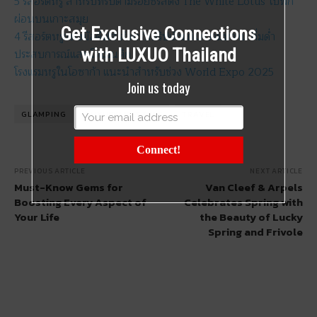
5 รีสอร์ตหรู สำหรับทริปตามรอยซีรีส์ดัง The White Lotus ไปพัก
ผ่อนบนเกาะสมุย
Get Exclusive Connections
4 รีสอร์ตหรูแห่งมัลดีฟส์ สำหรับทริปเติมเต็มความหวาน ดื่มด่ำ
with LUXUO Thailand
ประสบการณ์แสนโรแมนติก
โรงแรมหรูในโอซาก้า แนะนำสำหรับช่วง World Expo 2025
Join us today
GLAMPING
LUXURYLIFESTYLE
TRAVEL
Connect!
PREVIOUS ARTICLE
NEXT ARTICLE
Must-Know Gems for
Van Cleef & Arpels
Boosting Every Aspect of
Celebrates Spring with
Your Life
the Beauty of Lucky
Spring and Frivole