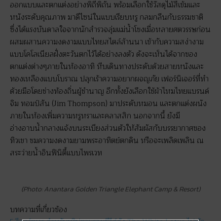
ออกแบบและตกแต่งอย่างพิถีพิถัน พร้อมเลือกใช้วัสดุไม้สีเข้มและ
หนังระดับคุณภาพ มาดีไซน์ในแบบเรียบหรู กลมกลืนกับธรรมชาติ
ซึ่งได้แรงบันดาลใจจากนักสำรวจลุ่มแม่น้ำโขงเมื่อหลายศตวรรษก่อน
ผสมผสานความงดงามแบบไทยสไตล์ล้านนา เข้ากับความสง่างาม
แบบโคโลเนียลฝั่งตะวันตกไว้ได้อย่างลงตัว ดังจะเห็นได้จากของ
ตกแต่งต่างๆภายในห้องอาทิ หีบเดินทางประดับด้วยสายหนังและ
ทองเหลืองแบบโบราณ ปลุกเร้าความอยากผจญภัย เฟอร์นิเจอร์ที่ทำ
ด้วยมือโดยช่างท้องถิ่นผู้ชำนาญ อีกทั้งยังเลือกใช้ผ้าไหมไทยแบรนด์
จิม ทอมป์สัน (Jim Thompson) มาประดับหมอน และตกแต่งผนัง
ภายในห้องเพิ่มความหรูหราและคลาสสิก นอกจากนี้ ยังมี
อ่างอาบน้ำกลางแจ้งบนระเบียงส่วนตัวให้สัมผัสกับบรรยากาศของ
ทิวเขา ชมความงดงามยามพระอาทิตย์ตกดิน หรือจะเพลิดเพลิน ณ
สระว่ายน้ำอินฟินิตี้แบบไพรเวท
(Photo: Anantara Golden Triangle Elephant Camp & Resort)
บทความที่เกี่ยวข้อง