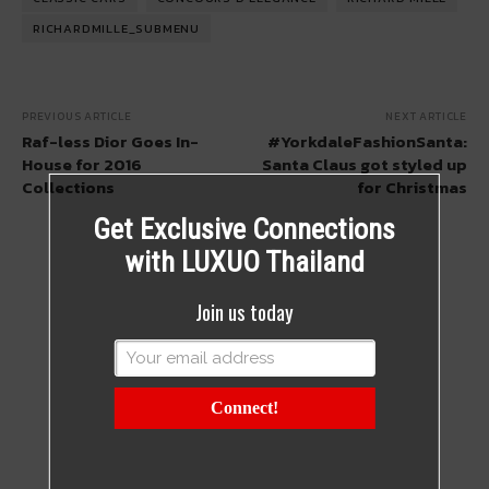
RICHARDMILLE_SUBMENU
PREVIOUS ARTICLE
NEXT ARTICLE
Raf-less Dior Goes In-
#YorkdaleFashionSanta:
House for 2016
Santa Claus got styled up
Collections
for Christmas
Get Exclusive Connections
with LUXUO Thailand
Join us today
Connect!