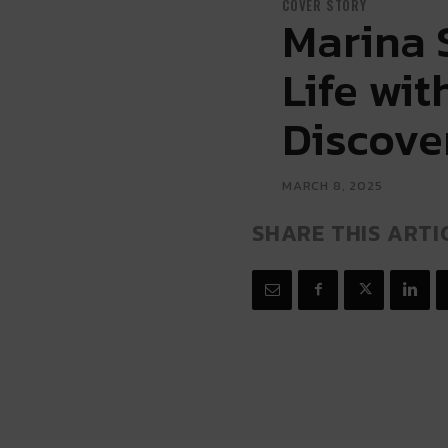
COVER STORY
Marina 
Life wit
Discove
MARCH 8, 2025
SHARE THIS ARTI