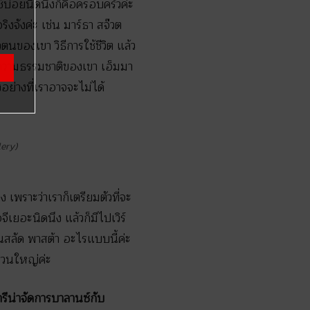
้บ่อยนิดนึงก็คือครอบครัวค่ะ
ิงจังค่ะ เช่น มาร์ธา สจ๊วต
นของเขา วิธีการใช้ชีวิต แล้ว
บความธรรมชาติของเขา เอ็มมา
ย่างที่เราอาจจะไม่ได้
lery)
เพราะว่าเราก็เตรียมตัวที่จะ
เยอะนิดนึง แล้วก็มีไปเวิร์
นสลัด พาสต้า อะไรแบบนี้ค่ะ
ส่วนใหญ่ค่ะ
รีน่าจัดการบาลานซ์กับ