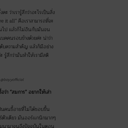
 ว่าเรารู้สึกว่าอะไรเป็นสิ่ง
ve it all” คือเราสามารถที่จะ
ินไป แล้วก็ไม่อินกับมันจน
แบคคนรอบข้างด้วยค่ะ น่าว่า
ดับความสำคัญ แล้วก็มีอย่าง
รู้สึกว่ามันทำให้เรามีสติ
 @boyyofficial
่อว่า “สมการ” อยากให้เล่า
นคนขี้อายที่ไม่ได้ชอบขึ้น
าร์ตัวเดียว มันออร์แกนิกมากๆ
นพัฒนามาจนถึงปัจจุบันในตอน