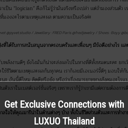
าเป็น “logician” คือก็ไม่รู้ว่ามันจริงหรือเปล่า แต่ถ้ามองส่วนตัว
คนที่มองอะไรตามเหตุและผล ตามความเป็นจริงค่ะ
yvet @pyvet.studio / Jewellery : FRED Paris @fredjewelry / Shoes : Boyy @bo
หญิงที่ได้รับการสนับสนุนจากครอบครัวและเพื่อนๆ มีข้อดีอย่างไร แ
ด้รับพลังงานดีๆ ยังไงมันก็น่าจะส่งผลไปในทางที่ดีทั้งหมดนะคะ ยกเว
่จะใช้ชีวิตตามเหตุและผลกันทุกคน เราก็เลยมีเอเนอร์จี้ดีๆ มอบให้ก
หมาะนะ อันนี้ดีไหม คิดดีหรือยัง หรือว่าเรื่องมารยาททางสังคมอะไรแบบน
ป็นตัวเราในเบสต์เวอร์ชั่นจริงๆ เพราะเราก็รู้ว่าเขามีแต่ความต้องการ
Get Exclusive Connections with
ดาลใจให้คุณมารีน่าในด้านต่างๆ บ้าง ทั้งในชีวิตส่วนตัวและการทำ
LUXUO Thailand