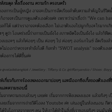
้สมดุล ทั้งเรื่องงาน ความรัก ครอบครัว
ของการเป็นผู้หญิง อาจจะเป็นการจัดเรียงลำดับความสำคัญในชีวิตมั้งคะ
้วก็อาจจะเป็นการดูแลตัวเองด้วยค่ะ เพราะว่าน่าเชื่อว่า “We can ha
ียลก็ได้ แต่ว่าเราอาจจะต้องเลือก ไม่เอาตัวเองไปผูกกับอะไรมากเก
ๆ ดูว่า โอเคช่วงนี้ร่างกายเป็นยังไง สภาพจิตใจเป็นยังไง แล้วก็ฟีด
เองเยอะๆ แล้วก็ค่อยๆ เป็น ค่อยๆ ไป ค่อยๆ ออร์แกไนซ์ จัดเรียงลำ
ก็คิดไม่ออกว่าควรจะทำยังไงดี ก็จะทำ “SWOT analysis” ของตัวเองค่ะ 
าต้องการได้ดีขึ้นค่ะ
De @veladebangkok / Jewellery : Tiffany & Co. @tiffanyandco / Shoes : Boyy
์เกี่ยวกับการร้องเพลงออกมาบ่อยๆ และมีออกซิงเกิ้ลของตัวเองที่ชื
ลงและความชอบนี้
เริ่มจากความชอบล้วนๆ เลยค่ะ เริ่มจากการฟังเพลงเยอะ แล้วจริงๆ เป็
 ก็เลยเริ่มจากการถ่ายวีดิโอลง Youtube ค่ะ เล่นอยู่ในห้องนอน กีต
เราได้รับโอกาสจากทุกๆ คน ให้เราได้ทำในสิ่งที่เราชอบจริงๆ จนมั