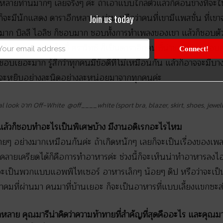
ลายท่านมากๆ เลยจริงๆ ค่ะ ถ้าเอาแบบใกล้ตัวแล้วก็ค่อนข้างที่จะใช
วก็จะมีนักแสดง ดาราอีกหลายๆ ท่าน หรือว่าคนที่เขามีแพสชั่น ที่เขาจร
Join us today
นมาก บิลลี ไอลิช ก็ชอบมาก ชอบทั้งการทำเพลงของเขา แล้วก็ชอบตัวต
ารกับแฟนๆ อย่างโซอี้ คราวิทซ์ ก็เป็นดาราอีกคนที่น่าชอบมาก ชอ
Connect!
เยอะมาก รู้สึกว่าทุกคนมีข้อดีที่ไม่เหมือนกัน แล้วก็อาจจะมีบางอ
จจะหยิบอย่างละนิดอย่างละหน่อยมาจากทุกคนค่ะ
l look จาก Off-White @off____white (sport bra, blazer, skirt, shoes, jewel
ร แล้วก็ชอบทำอะไรเป็นพิเศษบ้าง มีงานอดิเรกอะไรไหม
ายๆ อย่างมากเหมือนกันค่ะ ถ้าเกิดหนักๆ เลยก็จะเป็นเรื่องของเพลง 
าคลายเครียดได้ก็คือการทำอาหารค่ะ ช่วงนี้ก็จะเห็นน่าทำอาหารลงไอจี
็จะเป็นพวกแบบแอพพิไทเซอร์ อาหารเล็กๆ น้อยๆ ดิป หรือว่าจะเป็
นวาคมที่ผ่านมา คนมาที่บ้านเยอะ ก็จะเป็นอาหารที่แบบเลี้ยงแขกซะ
หลาย คุณมารีน่าคิดว่าความท้าทายที่สำคัญที่สุดคืออะไร และคุณมา