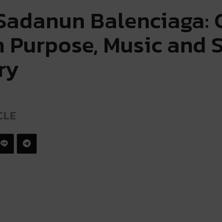
Sadanun Balenciaga: C
h Purpose, Music and S
ry
CLE