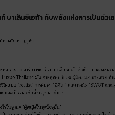
ท์ บาเล็นซิเอก้า กับพลังแห่งการเป็นตัวเ
นัท เตรียมชาญชูชัย
หลากหลาย มารีน่า ศดานันท์ บาเล็นซิเอก้า คือตัวอย่างของคนรุ่นให
อง Luxuo Thailand มีโอกาสพูดคุยกับเธอผู้มีความสามารถรอบด้
้ชีวิตแบบ “realist” การค้นหา “อิคิไก” และเทคนิค “SWOT analys
ิ และเป็นเวอร์ชันที่ดีที่สุดของตัวเอง
างไรในฐานะ “ผู้หญิงในยุคปัจจุบัน”
เป็นคนที่ค่อนข้างรู้จักตัวเองดี แต่ไม่ค่อยจะนิยามตัวเองเท่าไร ก็