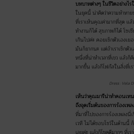
บทบาทต่างๆ ในชีวิตอย่างไรให
ในยุคนี้ น่าคิดว่าความท้าทาย
ที่เราเห็นคุณค่ามากที่สุด แล
ทำงานก็ได้ สุขภาพก็ได้ โซเช
เกินไปค่ะ คอยเช็กตัวเองเยอะ
มันก็ยากนะ แต่ถ้าเราเช็กตัว
หนึ่งที่น่าทำเวลาที่เขว แล้ว
มากขึ้น แล้วก็โฟกัสในสิ่งที่เร
Dress : Vela 
เห็นว่าคุณมารีน่าทำคอนเทนท
ถึงจุดเริ่มต้นของการร้องเพ
ที่มาที่ไปของการร้องเพลงนี่
เวที ไม่ได้ชอบโชว์ในด้านนี้
เลยค่ะ แล้วก็โชคดีมากๆ ที่