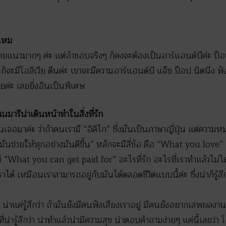
บไหม
ยแนวมากๆ ค่ะ แต่ถ้าชอบจริงๆ ก็คงจะต้องเป็นอาร์แอนด์บีค่ะ ป๊อป
ก็จะมีโอลิเวีย ดีนค่ะ เขาจะมีความอาร์แอนด์บี แจ๊ซ ป๊อป นิดนึง ฟัง
วยค่ะ เลยยิ่งอินเป็นพิเศษ
ณมารีน่าเดินหน้าทำในสิ่งที่รัก
านเจอมาค่ะ ว่าถ้าคนเรามี “อิคิไก” ซึ่งมันเป็นภาษาญี่ปุ่น แต่ควา
ิ่งที่มันช่วยให้ทุกอย่างมันดีขึ้น” หลักจะมีสี่ข้อ คือ “What you 
“What you can get paid for” อะไรที่รัก อะไรที่เราทำแล้วไม่ได้
ได้ เหมือนเราสามารถอยู่กับมันได้ตลอดชีวิตแบบนี้ค่ะ ซึ่งน่าก็รู้สึ
มา น่าแค่รู้สึกว่า ถ้ามันยังมีคนฟังเสียงเราอยู่ มีคนยังอยากเสพผลง
ที่น่ารู้สึกว่า น่าทำแล้วน่ามีความสุข น่าตอบคำถามง่ายๆ แค่นี้เลยว่