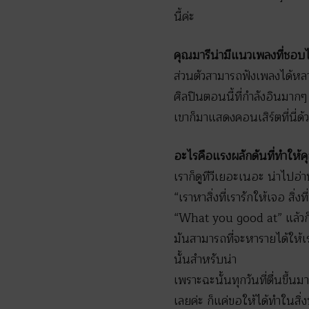
นี้ค่ะ
คุณมารีน่ามีแนวเพลงที่ชอ
ส่วนตัวสามารถฟังเพลงได้หลา
ศิลปินตอนนี้ที่กำลังอินมากๆ 
เขาก็มาแสดงคอนเสิร์ตที่นี่ด้
อะไรคือแรงผลักดันที่ทำให้คุ
เราก็ดูทีวีเยอะเนอะ น่าไปอ่
“เราหาสิ่งที่เรารักให้เจอ ส
“What you good at” แล้วก็ 
มันสามารถที่จะหารายได้ให้เรา
นั้นสำหรับน่า
เพราะฉะนั้นทุกวันที่ตื่นขึ้น
เลยค่ะ ก็แค่ขอให้ได้ทำในสิ่ง