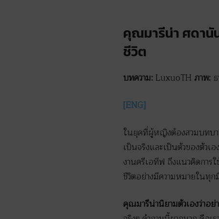
คุณมารีน่า ศดานัน
ชีวิต
บทความ:
LuxuoTH
ภาพ:
ธ
[ENG]
ในยุคที่ผู้หญิงต้องสวมบทบาท
เป็นจริงและเป็นตัวของตัวเ
งานครีเอทีฟ ถึงแนวคิดการใช
ชีวิตอย่างมีความหมายในทุกมิต
คุณมารีน่านิยามตัวเองว่าอย่
จริงๆ คำถามนี้ยากมาก คือเรา