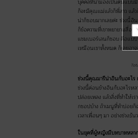
บุคคลที่น่ามองเป็นต้นแบบมีห
ก็จะมีคุณแม่แล้วก็พี่สาว แล้
น่าก็ชอบมากเลยค่ะ ช่วงนี้อิ
ก็ข้อความที่เขาพยายามสื่อส
แชมเบอร์เลนก็ชอบ คือแบบชอบ
เหมือนเขาทั้งหมด ก็เลยอา
Tota
ช่วงนี้คุณมารีน่าอินกับอะไ
ช่วงนี้ค่อนข้างอินกับอะไรหล
ปล่อยเพลง แล้วสิ่งที่ทำให้เร
กชอปบ้าง ถ้าเมนูที่ทำบ่อยก
เวลาเพื่อนๆ มา อย่างช่วงธั
ในยุคที่ผู้หญิงมีบทบาทหลาก