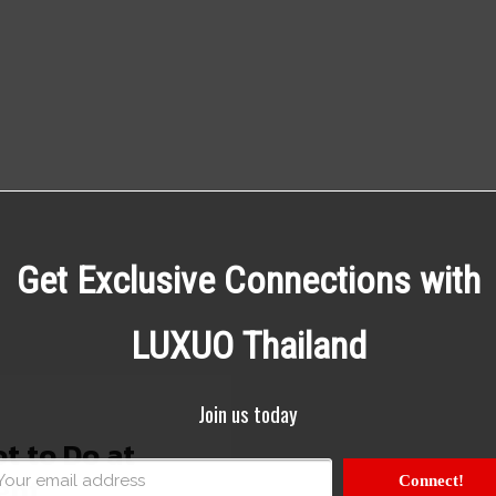
Get Exclusive Connections with
LUXUO Thailand
Join us today
t to Do at
ght
Connect!