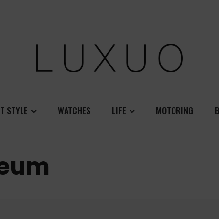
T STYLE
WATCHES
LIFE
MOTORING
B
seum