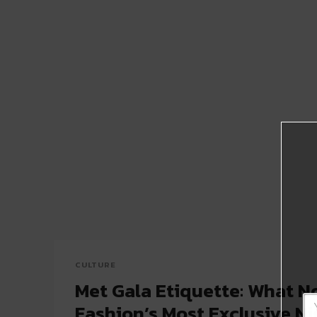
CULTURE
Met Gala Etiquette: What No
Fashion’s Most Exclusive Ni