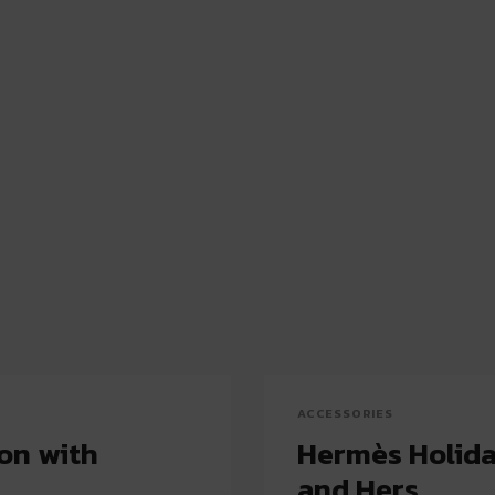
ACCESSORIES
son with
Hermès Holiday
and Hers