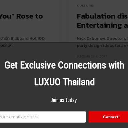
CULTURE
 You” Rose to
Fabulation dis
Entertaining 
นชาร์ท Billboard Hot 100
Nick Oxborrow, Director o
ลงต่างๆ
party design ideas for an
DECEMBER 4, 2017
Get Exclusive Connections with
LUXUO Thailand
Join us today
Connect!