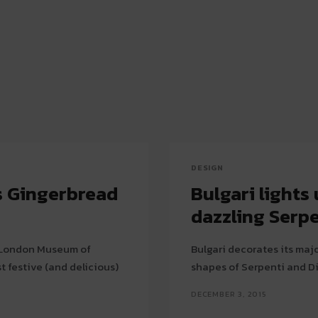
DESIGN
s Gingerbread
Bulgari lights
dazzling Serpe
e London Museum of
Bulgari decorates its maj
 festive (and delicious)
shapes of Serpenti and Di
DECEMBER 3, 2015