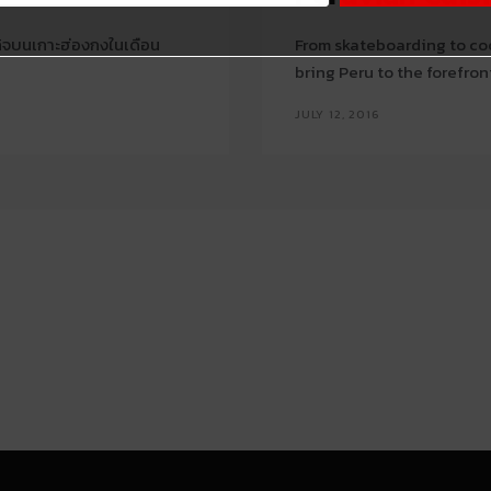
ิจบนเกาะฮ่องกงในเดือน
From skateboarding to coo
bring Peru to the forefro
JULY 12, 2016