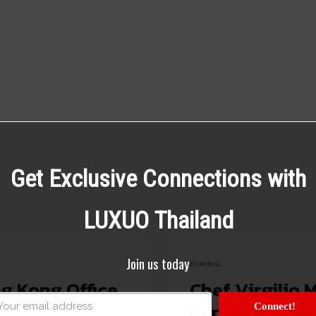
Get Exclusive Connections with
LUXUO Thailand
Join us today
DINING
g Kong Office
Chef Virgilio
Peruvian Cuis
Connect!