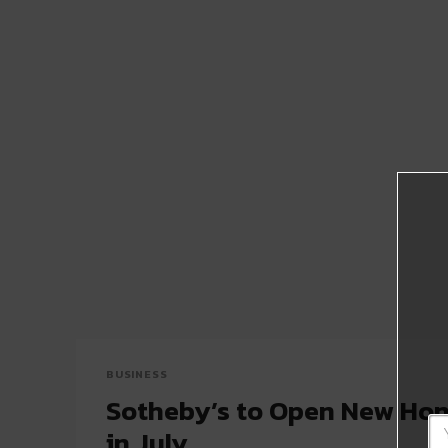
BUSINESS
Sotheby’s to Open New Hon
in July