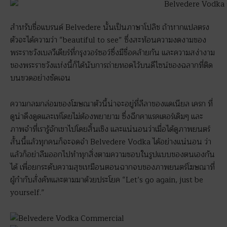
สำหรับชื่อแบรนด์ Belvedere นั้นเป็นภาษาโปลิช ถ้าหากแปลตรง
ตัวจะได้ความว่า “beautiful to see” ซึ่งสะท้อนความงดงามของ
พระราชวังเบลวีเดียร์ที่กรุงวอร์ซอว์ซึ่งมีชื่อคล้ายกัน และความสง่างาม
ของพระราชวังแห่งนี้ก็ได้นับการถ่ายทอดไว้บนดีไซน์ของฉลากที่ติด
บนขวดอย่างชัดเจน
ความกลมกล่อมของโฆษณาตัวนี้น่าจะอยู่ที่ลีลาของแดเนียล เครก ที่
ดูน่าดึงดูดและเท่โดยไม่ต้องพยายาม ซึ่งฉีกคาแรคเตอร์เดิมๆ และ
ภาพจำที่เรารู้จักเขาไปโดยสิ้นเชิง และแน่นอนว่าเมื่อได้ดูภาพยนตร์
สั้นนี้แล้วทุกคนก็จะจดจำ Belvedere Vodka ได้อย่างแน่นอน ว่า
แล้วก็อย่าลืมออกไปทำทุกสิ่งตามความชอบในรูปแบบของตนเองกัน
ได้ เพื่อยกระดับความสุขเหมือนตอนฉากจบของภาพยนตร์โฆษณาที่
ผู้กำกับสั่งคัทและตามมาด้วยประโยค “Let’s go again, just be
yourself.”