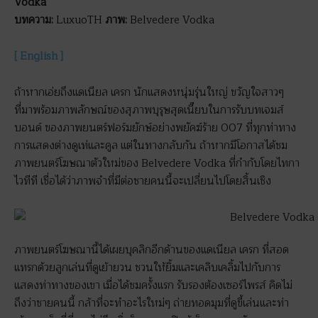
Vodka
บทความ:
LuxuoTH
ภาพ:
Belvedere Vodka
[ English ]
ถ้าหากเอ่ยถึงแดเนียล เครก นักแสดงหนุ่มรุ่นใหญ่ ขวัญใจสาวๆ
ที่มาพร้อมภาพลักษณ์ของสุภาพบุรุษสุดเนี๊ยบในการรับบทเจมส์
บอนด์ ของภาพยนตร์ฟอร์มยักษ์อย่างพยัคฆ์ร้าย 007 ที่ทุกท่าทาง
การแสดงต่างดูเท่และคูล แต่ในทางกลับกัน ถ้าหากมีโอกาสได้ชม
ภาพยนตร์โฆษณาตัวใหม่ของ Belvedere Vodka ที่กำกับโดยไทกา
ไวทีที เชื่อได้ว่าภาพจำที่มีต่อชายคนนี้จะเปลี่ยนไปโดยสิ้นเชิง
ภาพยนตร์โฆษณานี้ได้เผยบุคลิกอีกด้านของแดเนียล เครก ที่สอด
แทรกด้วยลูกเล่นที่ดูเย้ายวน ชวนให้ยิ้มและเคลิบเคลิ้มไปกับการ
แสดงท่าทางของเขา เมื่อได้ชมครั้งแรก รับรองต้องเซอร์ไพรส์ คิดไม่
ถึงว่าชายคนนี้ กล้าที่จะทำอะไรใหม่ๆ ถ่ายทอดมุมที่ดูขี้เล่นและท่า