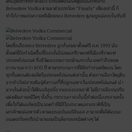
เต้นสุดเซ็กซี่ที่คาดไม่ถึง ยิ่งช็อตตอนเปิดตู้เย็นและพบกับ
Belvedere Vodka ตามมาด้วยประโยค “Finally” เพียงเท่านี้ ก็
ทำให้ภาพแห่งความพรีเมียมของ Belvedere ดูสมบูรณ์แบบในทันที
โดยชื่อเสียงของ Belvedere ถูกสั่งสมมาตั้งแต่ปี ค.ศ. 1993 นับ
ตั้งแต่ที่ถือกำเนิดขึ้นที่โรงกลั่นโปลมอสซีราดอฟที่เมืองซีราดอฟ
ประเทศโปแลนด์ ซึ่งมีวัฒนธรรมการหมักและกลั่นวอดก้าสืบทอด
ยาวนานมากว่า 600 ปี ตามกระบวนการที่มีข้อกำหนดชัดเจน โดย
ทุกขั้นตอนต้องผลิตในประเทศโปแลนด์เท่านั้น ด้วยการเลือกวัตถุดิบ
จากข้าวไรย์สายพันธุ์ดังกาวสกี้ที่ปลูกเฉพาะในประเทศโปแลนด์ นำ
มากลั่นด้วยน้ำใต้ดินบริสุทธิ์จากแหล่งธรรมชาติ ไม่มีการเจือปนหรือ
แต่งเติมสารเคมีใดๆ ทั้งสิ้น กระบวนการกลั่นนี้ทำต่อเนื่องหลายครั้ง
เพื่อให้ได้ผลลัพธ์เป็นวอดก้าที่มีสีใสสะอาดและรสชาติที่เป็น
เอกลักษณ์เฉพาะตัว ตามแบบฉบับออริจินอล สามารถดื่มได้แบบอ
อนเดอะร็อคหรือนำมาผสมเป็นค็อกเทลชนิดต่างๆ ได้